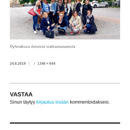
Ryhmäkuva iloisesta matkaseurueesta
JULKAISTU
TÄYSIKOKOINEN
24.6.2019
1346 × 644
VASTAA
Sinun täytyy
kirjautua sisään
kommentoidaksesi.
Artikkelien