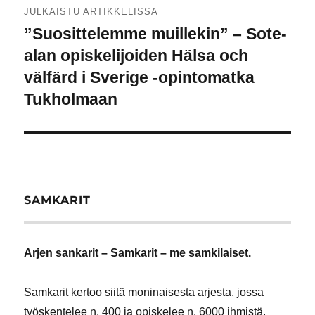
JULKAISTU ARTIKKELISSA
selaus
”Suosittelemme muillekin” – Sote-
alan opiskelijoiden Hälsa och
välfärd i Sverige -opintomatka
Tukholmaan
SAMKARIT
Arjen sankarit – Samkarit – me samkilaiset.
Samkarit kertoo siitä moninaisesta arjesta, jossa
työskentelee n. 400 ja opiskelee n. 6000 ihmistä.