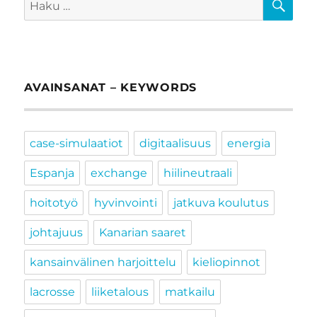
AVAINSANAT – KEYWORDS
case-simulaatiot
digitaalisuus
energia
Espanja
exchange
hiilineutraali
hoitotyö
hyvinvointi
jatkuva koulutus
johtajuus
Kanarian saaret
kansainvälinen harjoittelu
kieliopinnot
lacrosse
liiketalous
matkailu