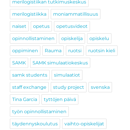
merilogistiikan tutkimuskeskus
merilogistiikka
moniammatillisuus
naiset
opetus
opetusvideot
opinnollistaminen
opiskelija
opiskelu
oppiminen
Rauma
ruotsi
ruotsin kieli
SAMK
SAMK simulaatiokeskus
samk students
simulaatiot
staff exchange
study project
svenska
Tina Garcia
tyttöjen päivä
työn opinnollistaminen
täydennyskoulutus
vaihto-opiskelijat