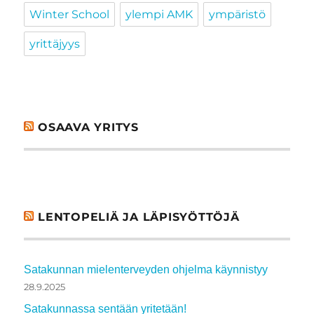
Winter School
ylempi AMK
ympäristö
yrittäjyys
OSAAVA YRITYS
LENTOPELIÄ JA LÄPISYÖTTÖJÄ
Satakunnan mielenterveyden ohjelma käynnistyy
28.9.2025
Satakunnassa sentään yritetään!