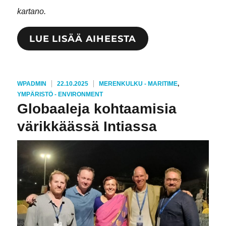
kartano.
LUE LISÄÄ AIHEESTA
KIRJOITTAJA
JULKAISTU
KATEGORIAT
WPADMIN
22.10.2025
MERENKULKU - MARITIME
,
YMPÄRISTÖ - ENVIRONMENT
Globaaleja kohtaamisia
värikkäässä Intiassa