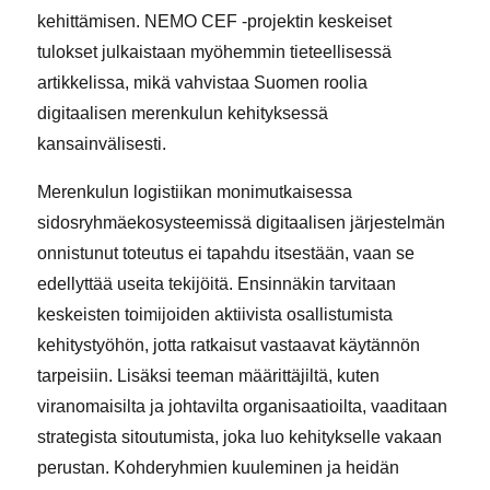
kehittämisen. NEMO CEF -projektin keskeiset
tulokset julkaistaan myöhemmin tieteellisessä
artikkelissa, mikä vahvistaa Suomen roolia
digitaalisen merenkulun kehityksessä
kansainvälisesti.
Merenkulun logistiikan monimutkaisessa
sidosryhmäekosysteemissä digitaalisen järjestelmän
onnistunut toteutus ei tapahdu itsestään, vaan se
edellyttää useita tekijöitä. Ensinnäkin tarvitaan
keskeisten toimijoiden aktiivista osallistumista
kehitystyöhön, jotta ratkaisut vastaavat käytännön
tarpeisiin. Lisäksi teeman määrittäjiltä, kuten
viranomaisilta ja johtavilta organisaatioilta, vaaditaan
strategista sitoutumista, joka luo kehitykselle vakaan
perustan. Kohderyhmien kuuleminen ja heidän