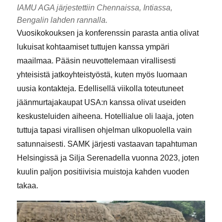
IAMU AGA järjestettiin Chennaissa, Intiassa,
Bengalin lahden rannalla.
Vuosikokouksen ja konferenssin parasta antia olivat
lukuisat kohtaamiset tuttujen kanssa ympäri
maailmaa. Pääsin neuvottelemaan virallisesti
yhteisistä jatkoyhteistyöstä, kuten myös luomaan
uusia kontakteja. Edellisellä viikolla toteutuneet
jäänmurtajakaupat USA:n kanssa olivat useiden
keskusteluiden aiheena. Hotellialue oli laaja, joten
tuttuja tapasi virallisen ohjelman ulkopuolella vain
satunnaisesti. SAMK järjesti vastaavan tapahtuman
Helsingissä ja Silja Serenadella vuonna 2023, joten
kuulin paljon positiivisia muistoja kahden vuoden
takaa.