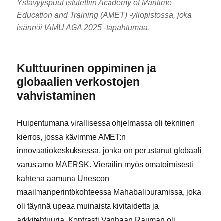
Ystävyyspuut istutettiin Academy of Maritime
Education and Training (AMET) -yliopistossa, joka
isännöi IAMU AGA 2025 -tapahtumaa.
Kulttuurinen oppiminen ja
globaalien verkostojen
vahvistaminen
Huipentumana virallisessa ohjelmassa oli tekninen
kierros, jossa kävimme AMET:n
innovaatiokeskuksessa, jonka on perustanut globaali
varustamo MAERSK. Vierailin myös omatoimisesti
kahtena aamuna Unescon
maailmanperintökohteessa Mahabalipuramissa, joka
oli täynnä upeaa muinaista kivitaidetta ja
arkkitehtuuria. Kontrasti Vanhaan Rauman oli