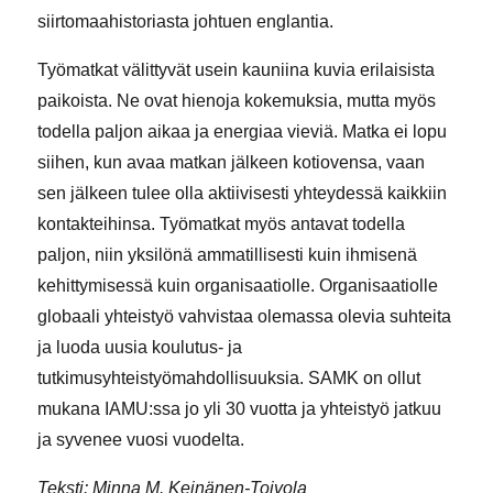
siirtomaahistoriasta johtuen englantia.
Työmatkat välittyvät usein kauniina kuvia erilaisista
paikoista. Ne ovat hienoja kokemuksia, mutta myös
todella paljon aikaa ja energiaa vieviä. Matka ei lopu
siihen, kun avaa matkan jälkeen kotiovensa, vaan
sen jälkeen tulee olla aktiivisesti yhteydessä kaikkiin
kontakteihinsa. Työmatkat myös antavat todella
paljon, niin yksilönä ammatillisesti kuin ihmisenä
kehittymisessä kuin organisaatiolle. Organisaatiolle
globaali yhteistyö vahvistaa olemassa olevia suhteita
ja luoda uusia koulutus- ja
tutkimusyhteistyömahdollisuuksia. SAMK on ollut
mukana IAMU:ssa jo yli 30 vuotta ja yhteistyö jatkuu
ja syvenee vuosi vuodelta.
Teksti: Minna M. Keinänen-Toivola