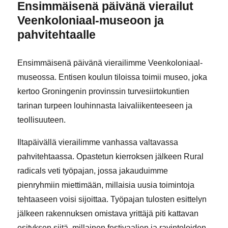
Ensimmäisenä päivänä vierailut
Veenkoloniaal-museoon ja
pahvitehtaalle
Ensimmäisenä päivänä vierailimme Veenkoloniaal-
museossa. Entisen koulun tiloissa toimii museo, joka
kertoo Groningenin provinssin turvesiirtokuntien
tarinan turpeen louhinnasta laivaliikenteeseen ja
teollisuuteen.
Iltapäivällä vierailimme vanhassa valtavassa
pahvitehtaassa. Opastetun kierroksen jälkeen Rural
radicals veti työpajan, jossa jakauduimme
pienryhmiin miettimään, millaisia uusia toimintoja
tehtaaseen voisi sijoittaa. Työpajan tulosten esittelyn
jälkeen rakennuksen omistava yrittäjä piti kattavan
esityksen siitä, millainen festivaalien ja ravintoloiden