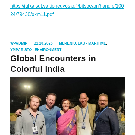
https://julkaisut.valtioneuvosto.fi/bitstream/handle/100
24/79438/okm11.pdf
KIRJOITTAJA
JULKAISTU
KATEGORIAT
WPADMIN
21.10.2025
MERENKULKU - MARITIME
,
YMPÄRISTÖ - ENVIRONMENT
Global Encounters in
Colorful India