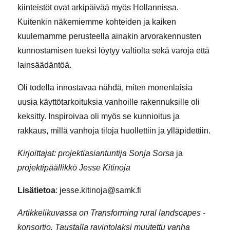
kiinteistöt ovat arkipäivää myös Hollannissa.
Kuitenkin näkemiemme kohteiden ja kaiken
kuulemamme perusteella ainakin arvorakennusten
kunnostamisen tueksi löytyy valtiolta sekä varoja että
lainsäädäntöä.
Oli todella innostavaa nähdä, miten monenlaisia
uusia käyttötarkoituksia vanhoille rakennuksille oli
keksitty. Inspiroivaa oli myös se kunnioitus ja
rakkaus, millä vanhoja tiloja huollettiin ja ylläpidettiin.
Kirjoittajat:
projektiasiantuntija
Sonja Sorsa
ja
projektipäällikkö
Jesse Kitinoja
Lisätietoa
: jesse.kitinoja@samk.fi
Artikkelikuvassa on Transforming rural landscapes -
konsortio. Taustalla ravintolaksi muutettu vanha