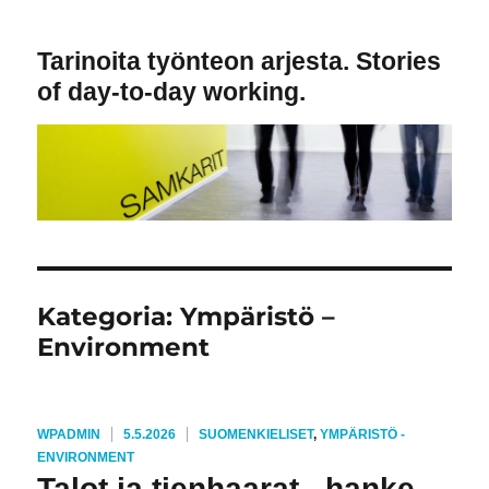
Tarinoita työnteon arjesta. Stories
of day-to-day working.
Kategoria:
Ympäristö –
Environment
KIRJOITTAJA
JULKAISTU
KATEGORIAT
WPADMIN
5.5.2026
SUOMENKIELISET
,
YMPÄRISTÖ -
ENVIRONMENT
Talot ja tienhaarat –hanke