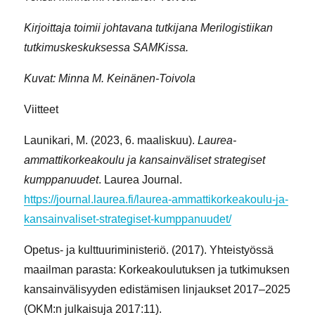
Kirjoittaja toimii johtavana tutkijana Merilogistiikan
tutkimuskeskuksessa SAMKissa.
Kuvat: Minna M. Keinänen-Toivola
Viitteet
Launikari, M. (2023, 6. maaliskuu).
Laurea-
ammattikorkeakoulu ja kansainväliset strategiset
kumppanuudet
. Laurea Journal.
https://journal.laurea.fi/laurea-ammattikorkeakoulu-ja-
kansainvaliset-strategiset-kumppanuudet/
Opetus- ja kulttuuriministeriö. (2017). Yhteistyössä
maailman parasta: Korkeakoulutuksen ja tutkimuksen
kansainvälisyyden edistämisen linjaukset 2017–2025
(OKM:n julkaisuja 2017:11).