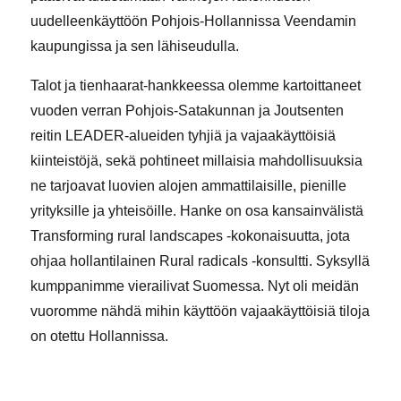
uudelleenkäyttöön Pohjois-Hollannissa Veendamin
kaupungissa ja sen lähiseudulla.
Talot ja tienhaarat-hankkeessa olemme kartoittaneet
vuoden verran Pohjois-Satakunnan ja Joutsenten
reitin LEADER-alueiden tyhjiä ja vajaakäyttöisiä
kiinteistöjä, sekä pohtineet millaisia mahdollisuuksia
ne tarjoavat luovien alojen ammattilaisille, pienille
yrityksille ja yhteisöille. Hanke on osa kansainvälistä
Transforming rural landscapes -kokonaisuutta, jota
ohjaa hollantilainen Rural radicals -konsultti. Syksyllä
kumppanimme vierailivat Suomessa. Nyt oli meidän
vuoromme nähdä mihin käyttöön vajaakäyttöisiä tiloja
on otettu Hollannissa.