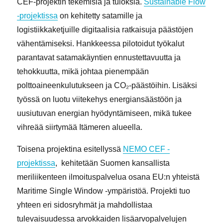
CEF-projektin tekemisiä ja tuloksia.
Sustainable Flow
-projektissa
on kehitetty satamille ja
logistiikkaketjuille digitaalisia ratkaisuja päästöjen
vähentämiseksi. Hankkeessa pilotoidut työkalut
parantavat satamakäyntien ennustettavuutta ja
tehokkuutta, mikä johtaa pienempään
polttoaineenkulutukseen ja CO₂-päästöihin. Lisäksi
työssä on luotu viitekehys energiansäästöön ja
uusiutuvan energian hyödyntämiseen, mikä tukee
vihreää siirtymää Itämeren alueella.
Toisena projektina esitellyssä
NEMO CEF -
projektissa
, kehitetään Suomen kansallista
meriliikenteen ilmoituspalvelua osana EU:n yhteistä
Maritime Single Window -ympäristöä. Projekti tuo
yhteen eri sidosryhmät ja mahdollistaa
tulevaisuudessa arvokkaiden lisäarvopalvelujen