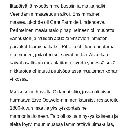
Iltapäivällä hyppäsimme bussiin ja matka halki
Veendamin maaseudun alkoi. Ensimmäinen
maaseutukohde oli Care Farm de Lindehoeve.
Perinteinen maalaistalo pihapiireineen oli muutettu
vanhusten ja muiden apua tarvitsevien ihmisten
päiväkohtaamispaikaksi. Pihalla oli ihana puutarha
eläimineen, joita ihmiset saivat hoitaa. Asiakkaat
saivat osallistua ruuanlaittoon, syödä yhdessä sekä
nikkaroida ohjatusti puutyöpajassa muutaman kerran
viikossa.
Matka jatkui bussilla Oldambtistiin, jossa oli aivan
hurmaava Erve Ootwold-niminen kauniisti restauroitu
1800-luvun maatila yksityiskohtaisine
marmorilattioineen. Talo oli osittain nykyaikaistettu ja
sieltä löytyi muun muassa lämmitettävä uima-allas,