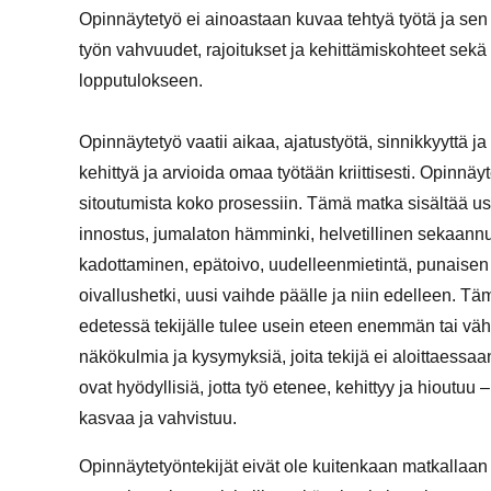
Opinnäytetyö ei ainoastaan kuvaa tehtyä työtä ja sen t
työn vahvuudet, rajoitukset ja kehittämiskohteet sekä p
lopputulokseen.
Opinnäytetyö vaatii aikaa, ajatustyötä, sinnikkyyttä 
kehittyä ja arvioida omaa työtään kriittisesti. Opinnäy
sitoutumista koko prosessiin. Tämä matka sisältää use
innostus, jumalaton hämminki, helvetillinen sekaann
kadottaminen, epätoivo, uudelleenmietintä, punaisen 
oivallushetki, uusi vaihde päälle ja niin edelleen. Tä
edetessä tekijälle tulee usein eteen enemmän tai v
näkökulmia ja kysymyksiä, joita tekijä ei aloittaessaa
ovat hyödyllisiä, jotta työ etenee, kehittyy ja hioutu
kasvaa ja vahvistuu.
Opinnäytetyöntekijät eivät ole kuitenkaan matkallaa