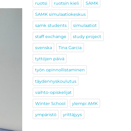
ruotsi
ruotsin kieli
SAMK
SAMK simulaatiokeskus
samk students
simulaatiot
staff exchange
study project
svenska
Tina Garcia
tyttöjen päivä
työn opinnollistaminen
täydennyskoulutus
vaihto-opiskelijat
Winter School
ylempi AMK
ympäristö
yrittäjyys