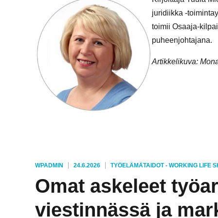
juridiikka -toimint
toimii Osaaja-kilpa
puheenjohtajana.
Artikkelikuva: Mon
KIRJOITTAJA
JULKAISTU
KATEGORIAT
WPADMIN
24.6.2026
TYÖELÄMÄTAIDOT - WORKING LIFE S
Omat askeleet työark
viestinnässä ja ma