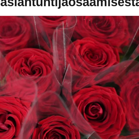
 asiantuntijaosaamisest