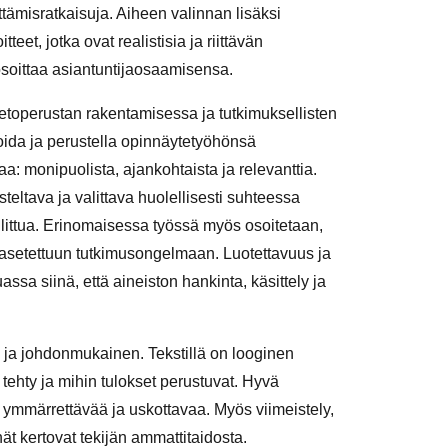
ttämisratkaisuja. Aiheen valinnan lisäksi
teet, jotka ovat realistisia ja riittävän
a osoittaa asiantuntijaosaamisensa.
ietoperustan rakentamisessa ja tutkimuksellisten
ioida ja perustella opinnäytetyöhönsä
a: monipuolista, ajankohtaista ja relevanttia.
eltava ja valittava huolellisesti suhteessa
hallittua. Erinomaisessa työssä myös osoitetaan,
at asetettuun tutkimusongelmaan. Luotettavuus ja
a siinä, että aineiston hankinta, käsittely ja
ja johdonmukainen. Tekstillä on looginen
 tehty ja mihin tulokset perustuvat. Hyvä
tä ymmärrettävää ja uskottavaa. Myös viimeistely,
ät kertovat tekijän ammattitaidosta.