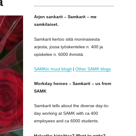
a
Arjen sankarit – Samkarit – me
samkilaiset.
Samkarit kertoo siitä moninaisesta
arjesta, jossa työskentelee n. 400 ja
opiskelee n. 6000 ihmistä.
SAMKin muut blogit
|
Other SAMK blogs
Workday heroes – Samkarit – us from
SAMK
Samkarit tells about the diverse day-to-
day working at SAMK with ca 400
employees and ca 6000 students.
Haluatko kirjoittaa? Want to write?