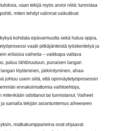
uloksia, vaan tekijä myös arvioi niitä: tunnistaa
ohtii, miten tehdyt valinnat vaikuttivat
ja kykyä kohdata epävarmuutta sekä halua oppia,
tetyöprosessi vaatii pitkäjänteistä työskentelyä ja
in erilaisia vaiheita – vaikkapa valtava
us, paluu lähtöruutuun, punaisen langan
langan löytäminen, järkiintyminen, ahaa-
mä johtuu usein siitä, että opinnäytetyöprosessin
ähemmän ennakoimattomia vaihtoehtoja,
n mitenkään odottanut tai tunnistanut. Vaiheet
u – ja samalla tekijän asiantuntemus aiheeseen
n yksin, matkakumppaneina ovat ohjaavat