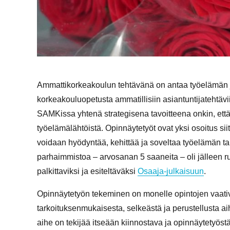
Ammattikorkeakoulun tehtävänä on antaa työelämän j
korkeakouluopetusta ammatillisiin asiantuntijatehtävi
SAMKissa yhtenä strategisena tavoitteena onkin, e
työelämälähtöistä. Opinnäytetyöt ovat yksi osoitus siitä
voidaan hyödyntää, kehittää ja soveltaa työelämän t
parhaimmistoa – arvosanan 5 saaneita – oli jälleen ru
palkittaviksi ja esiteltäväksi
Osaaja-julkaisuun
.
Opinnäytetyön tekeminen on monelle opintojen vaativ
tarkoituksenmukaisesta, selkeästä ja perustellusta ai
aihe on tekijää itseään kiinnostava ja opinnäytetyöst