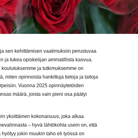
a sen kehittämisen vaatimuksiin perustuvaa
in ja tukea opiskelijan ammatillista kasvua.
ttä koulutuksemme ja tutkimuksemme on
, miten opinnoista hankittuja tietoja ja taitoja
arpeisiin. Vuonna 2025 opinnäytetöiden
nsas määrä, joista vain pieni osa päätyi
in yksittäinen kokonaisuus, joka alkaa
hevalinnasta – hyvä lähtökohta usein on, että
ä hyötyy jokin muukin taho eli työssä on