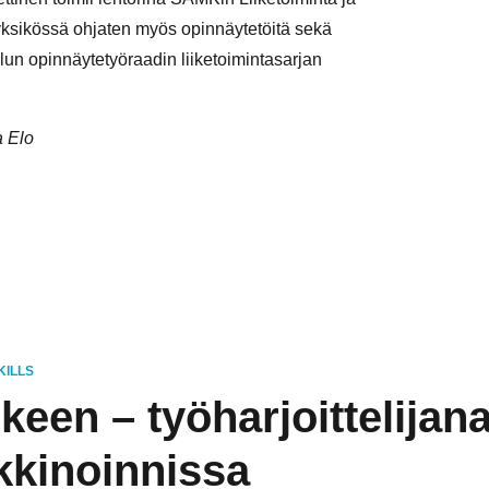
ayksikössä ohjaten myös opinnäytetöitä sekä
ilun opinnäytetyöraadin liiketoimintasarjan
a Elo
KILLS
een – työharjoittelijan
rkkinoinnissa