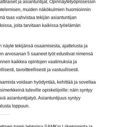
attilaiset ja asiantuntijat. Opinnäytetyöprosessin
uuntelemisen, muiden näkökulmien huomioinnin
mä taas vahvistaa tekijän asiantuntijan
doissa, joita tarvitaan kaikissa työelämän
 näyte tekijänsä osaamisesta, ajattelusta ja
n arvosanan 5 saaneet työt edustivat nimensä
ennen kaikkea opintojen vaatimuksia ja
sesti, tavoitteellisesti ja vastuullisesti.
saamista voidaan hyödyntää, kehittää ja soveltaa
simerkkeinä tuleville opiskelijoille: näin syntyy
stävä asiantuntijatyö. Asiantuntijuus syntyy
 alusta loppuun.
ettinen toimii lehtorina SAMKin Liiketoiminta ja