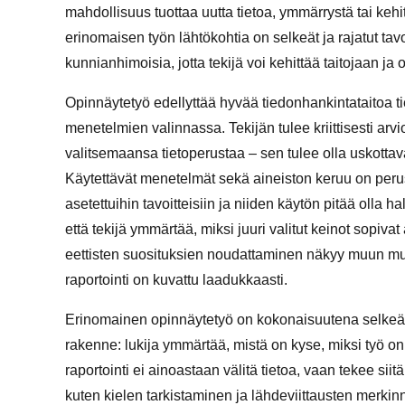
mahdollisuus tuottaa uutta tietoa, ymmärrystä tai kehi
erinomaisen työn lähtökohtia on selkeät ja rajatut tavoit
kunnianhimoisia, jotta tekijä voi kehittää taitojaan j
Opinnäytetyö edellyttää hyvää tiedonhankintataitoa t
menetelmien valinnassa. Tekijän tulee kriittisesti arv
valitsemaansa tietoperustaa – sen tulee olla uskottava
Käytettävät menetelmät sekä aineiston keruu on perust
asetettuihin tavoitteisiin ja niiden käytön pitää olla 
että tekijä ymmärtää, miksi juuri valitut keinot sopiv
eettisten suosituksien noudattaminen näkyy muun muass
raportointi on kuvattu laadukkaasti.
Erinomainen opinnäytetyö on kokonaisuutena selkeä 
rakenne: lukija ymmärtää, mistä on kyse, miksi työ on
raportointi ei ainoastaan välitä tietoa, vaan tekee sii
kuten kielen tarkistaminen ja lähdeviittausten merkinn