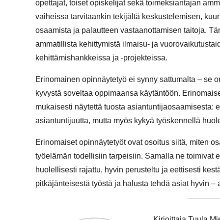
opettajat, toiset opiskelijat sekä toimeksiantajan amm
vaiheissa tarvitaankin tekijältä keskustelemisen, k
osaamista ja palautteen vastaanottamisen taitoja. Tä
ammatillista kehittymistä ilmaisu- ja vuorovaikutustai
kehittämishankkeissa ja -projekteissa.
Erinomainen opinnäytetyö ei synny sattumalta – se on
kyvystä soveltaa oppimaansa käytäntöön. Erinomaise
mukaisesti näytettä tuosta asiantuntijaosaamisesta: 
asiantuntijuutta, mutta myös kykyä työskennellä huolelli
Erinomaiset opinnäytetyöt ovat osoitus siitä, miten o
työelämän todellisiin tarpeisiin. Samalla ne toimivat e
huolellisesti rajattu, hyvin perusteltu ja eettisesti ke
pitkäjänteisestä työstä ja halusta tehdä asiat hyvin –
Kirjoittaja Tuula Mi