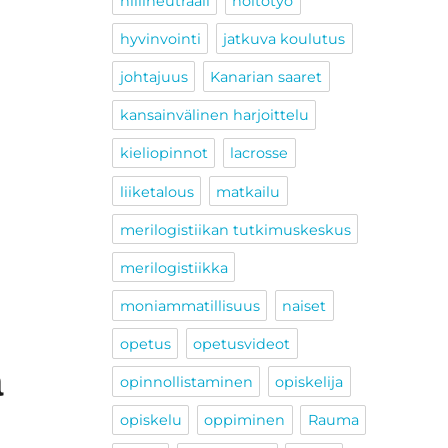
hiilineutraali
hoitotyö
hyvinvointi
jatkuva koulutus
johtajuus
Kanarian saaret
kansainvälinen harjoittelu
kieliopinnot
lacrosse
liiketalous
matkailu
merilogistiikan tutkimuskeskus
merilogistiikka
moniammatillisuus
naiset
opetus
opetusvideot
a
opinnollistaminen
opiskelija
opiskelu
oppiminen
Rauma