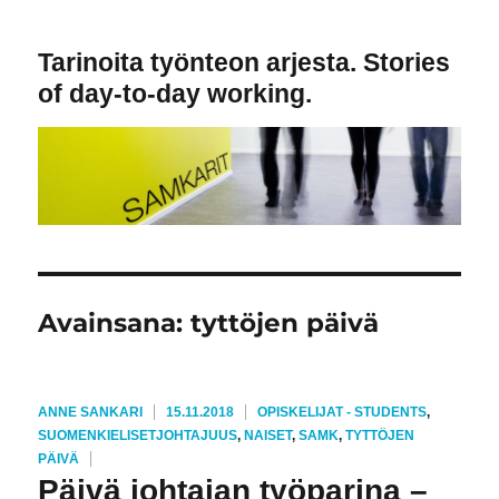
Tarinoita työnteon arjesta. Stories
of day-to-day working.
Avainsana:
tyttöjen päivä
KIRJOITTAJA
JULKAISTU
KATEGORIAT
ANNE SANKARI
15.11.2018
OPISKELIJAT - STUDENTS
,
AVAINSANAT
SUOMENKIELISET
JOHTAJUUS
,
NAISET
,
SAMK
,
TYTTÖJEN
PÄIVÄ
Päivä johtajan työparina –