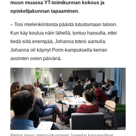
muun muassa YT-toimikunnan kokous ja
opiskelijakunnan tapaaminen.
– Tosi mielenkiintoista päästä tutustumaan taloon.
Kun käy koulua näin lähellä, tuntuu hassulta, ettei
tiedä siitä enempää, Johanna totesi aamulla.
Johanna oli käynyt Porin-kampuksella kerran
avointen ovien päivänä.
Rehtori tapasi yhteistyökumppani Sataedun kansainväliset