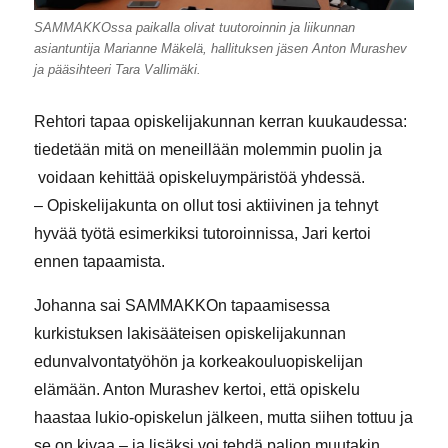
SAMMAKKOssa paikalla olivat tuutoroinnin ja liikunnan
asiantuntija Marianne Mäkelä, hallituksen jäsen Anton Murashev
ja pääsihteeri Tara Vallimäki.
Rehtori tapaa opiskelijakunnan kerran kuukaudessa:
tiedetään mitä on meneillään molemmin puolin ja
voidaan kehittää opiskeluympäristöä yhdessä.
– Opiskelijakunta on ollut tosi aktiivinen ja tehnyt
hyvää työtä esimerkiksi tutoroinnissa, Jari kertoi
ennen tapaamista.
Johanna sai SAMMAKKOn tapaamisessa
kurkistuksen lakisääteisen opiskelijakunnan
edunvalvontatyöhön ja korkeakouluopiskelijan
elämään. Anton Murashev kertoi, että opiskelu
haastaa lukio-opiskelun jälkeen, mutta siihen tottuu ja
se on kivaa – ja lisäksi voi tehdä paljon muutakin