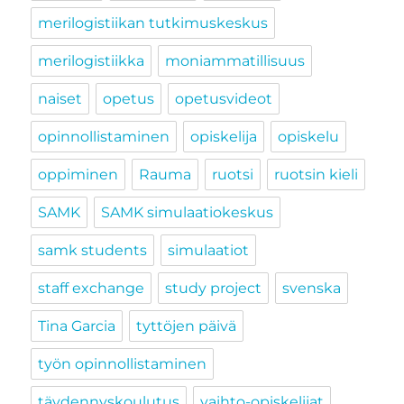
merilogistiikan tutkimuskeskus
merilogistiikka
moniammatillisuus
naiset
opetus
opetusvideot
opinnollistaminen
opiskelija
opiskelu
oppiminen
Rauma
ruotsi
ruotsin kieli
SAMK
SAMK simulaatiokeskus
samk students
simulaatiot
staff exchange
study project
svenska
Tina Garcia
tyttöjen päivä
työn opinnollistaminen
täydennyskoulutus
vaihto-opiskelijat