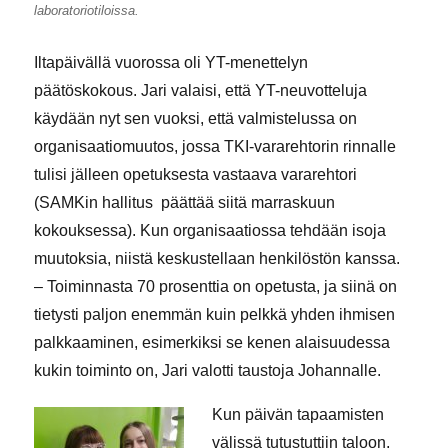
laboratoriotiloissa.
Iltapäivällä vuorossa oli YT-menettelyn
päätöskokous. Jari valaisi, että YT-neuvotteluja
käydään nyt sen vuoksi, että valmistelussa on
organisaatiomuutos, jossa TKI-vararehtorin rinnalle
tulisi jälleen opetuksesta vastaava vararehtori
(SAMKin hallitus päättää siitä marraskuun
kokouksessa). Kun organisaatiossa tehdään isoja
muutoksia, niistä keskustellaan henkilöstön kanssa.
– Toiminnasta 70 prosenttia on opetusta, ja siinä on
tietysti paljon enemmän kuin pelkkä yhden ihmisen
palkkaaminen, esimerkiksi se kenen alaisuudessa
kukin toiminto on, Jari valotti taustoja Johannalle.
Kun päivän tapaamisten
välissä tutustuttiin taloon,