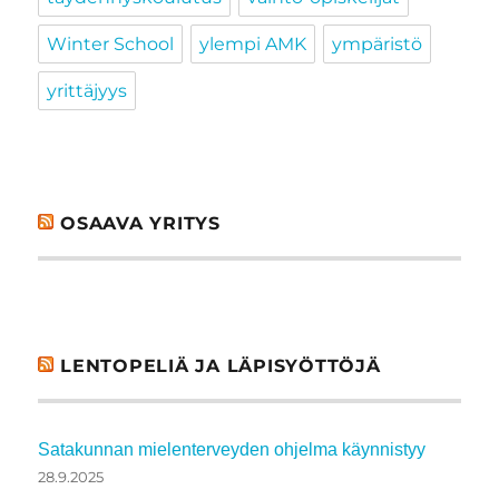
Winter School
ylempi AMK
ympäristö
yrittäjyys
OSAAVA YRITYS
LENTOPELIÄ JA LÄPISYÖTTÖJÄ
Satakunnan mielenterveyden ohjelma käynnistyy
28.9.2025