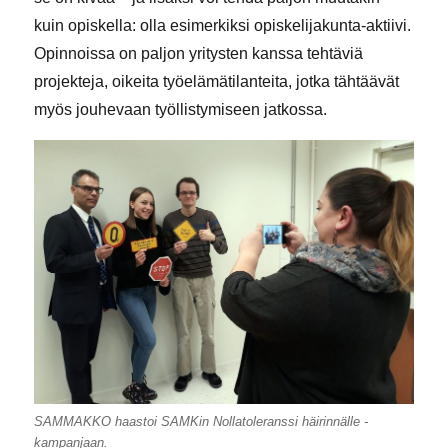
kuin opiskella: olla esimerkiksi opiskelijakunta-aktiivi.
Opinnoissa on paljon yritysten kanssa tehtäviä
projekteja, oikeita työelämätilanteita, jotka tähtäävät
myös jouhevaan työllistymiseen jatkossa.
SAMMAKKO haastoi SAMKin Nollatoleranssi häirinnälle -
kampanjaan.