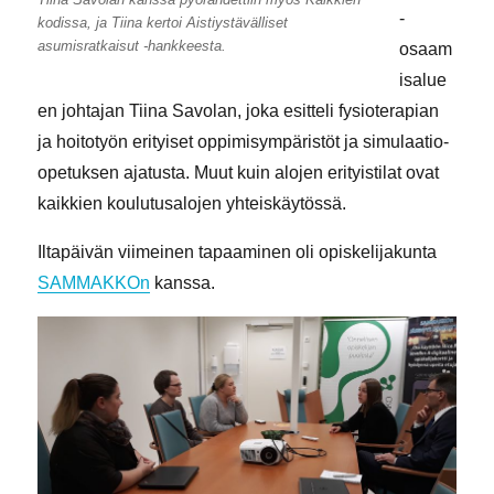
-
kodissa, ja Tiina kertoi Aistiystävälliset
asumisratkaisut -hankkeesta.
osaam
isalue
en johtajan Tiina Savolan, joka esitteli fysioterapian
ja hoitotyön erityiset oppimisympäristöt ja simulaatio-
opetuksen ajatusta. Muut kuin alojen erityistilat ovat
kaikkien koulutusalojen yhteiskäytössä.
Iltapäivän viimeinen tapaaminen oli opiskelijakunta
SAMMAKKOn
kanssa.