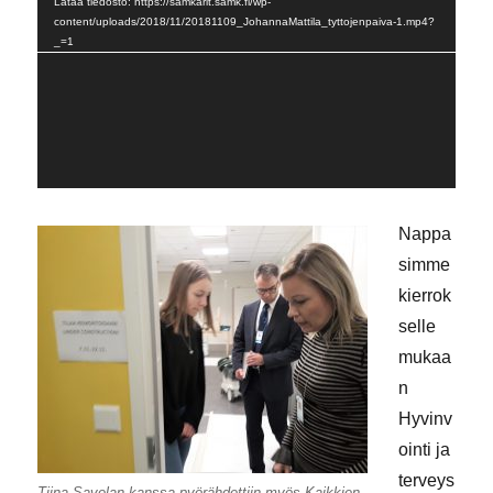
Lataa tiedosto: https://samkarit.samk.fi/wp-
content/uploads/2018/11/20181109_JohannaMattila_tyttojenpaiva-1.mp4?
_=1
Nappa
simme
kierrok
selle
mukaa
n
Hyvinv
ointi ja
terveys
Tiina Savolan kanssa pyörähdettiin myös Kaikkien