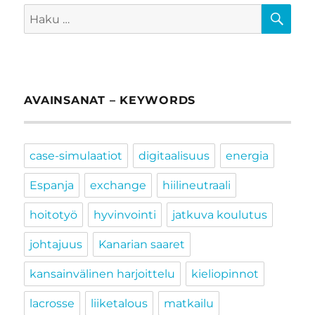
HA
Etsi:
AVAINSANAT – KEYWORDS
case-simulaatiot
digitaalisuus
energia
Espanja
exchange
hiilineutraali
hoitotyö
hyvinvointi
jatkuva koulutus
johtajuus
Kanarian saaret
kansainvälinen harjoittelu
kieliopinnot
lacrosse
liiketalous
matkailu