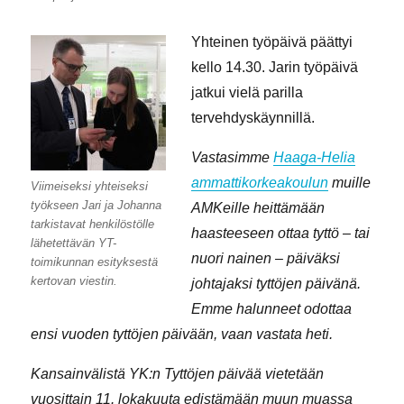
Yhteinen työpäivä päättyi
kello 14.30. Jarin työpäivä
jatkui vielä parilla
tervehdyskäynnillä.
Vastasimme
Haaga-Helia
ammattikorkeakoulun
muille
Viimeiseksi yhteiseksi
työkseen Jari ja Johanna
AMKeille heittämään
tarkistavat henkilöstölle
haasteeseen ottaa tyttö – tai
lähetettävän YT-
nuori nainen – päiväksi
toimikunnan esityksestä
kertovan viestin.
johtajaksi tyttöjen päivänä.
Emme halunneet odottaa
ensi vuoden tyttöjen päivään, vaan vastata heti.
Kansainvälistä YK:n Tyttöjen päivää vietetään
vuosittain 11. lokakuuta edistämään muun muassa