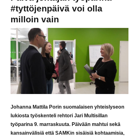
#tyttöjenpäivä voi olla
milloin vain
Johanna Mattila Porin suomalaisen yhteislyseon
lukiosta työskenteli rehtori Jari Multisillan
työparina 9. marraskuuta. Päivään mahtui sekä
kans
ainvälisiä että SAMKin sisäisiä kohtaamisia,