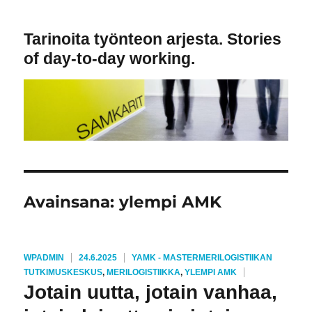
Tarinoita työnteon arjesta. Stories
of day-to-day working.
Avainsana:
ylempi AMK
AVAINSANAT
KIRJOITTAJA
JULKAISTU
KATEGORIAT
WPADMIN
24.6.2025
YAMK - MASTER
MERILOGISTIIKAN
TUTKIMUSKESKUS
,
MERILOGISTIIKKA
,
YLEMPI AMK
Jotain uutta, jotain vanhaa,