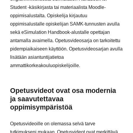
Student -käsikirjasta tai materiaalista Moodle-
oppimisalustalta. Opiskelija kirjautuu
oppimisalustalle opiskelijan SAMK-tunnusten avulla
sekä eSimulation Handbook-alustalle opettajan
antamalla avaimella. Opetusvideosarja on tarkoitettu
pidempiaikaiseen käyttöön. Opetusvideosarjan avulla
lisätään asiantuntijatietoa
ammattikorkeakouluopiskelijoille.
Opetusvideot ovat osa modernia
ja saavutettavaa
oppimisympäristöä
Opetusvideoille on olemassa selvä tarve
tutkimukseni mukaan. Opetusvideot ovat merkittävä