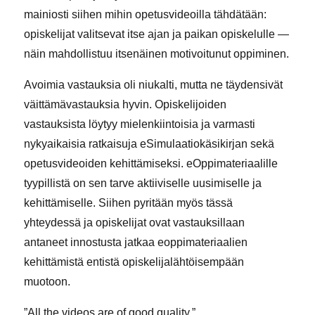
mainiosti siihen mihin opetusvideoilla tähdätään:
opiskelijat valitsevat itse ajan ja paikan opiskelulle —
näin mahdollistuu itsenäinen motivoitunut oppiminen.
Avoimia vastauksia oli niukalti, mutta ne täydensivät
väittämävastauksia hyvin. Opiskelijoiden
vastauksista löytyy mielenkiintoisia ja varmasti
nykyaikaisia ratkaisuja eSimulaatiokäsikirjan sekä
opetusvideoiden kehittämiseksi. eOppimateriaalille
tyypillistä on sen tarve aktiiviselle uusimiselle ja
kehittämiselle. Siihen pyritään myös tässä
yhteydessä ja opiskelijat ovat vastauksillaan
antaneet innostusta jatkaa eoppimateriaalien
kehittämistä entistä opiskelijalähtöisempään
muotoon.
”All the videos are of good quality.”