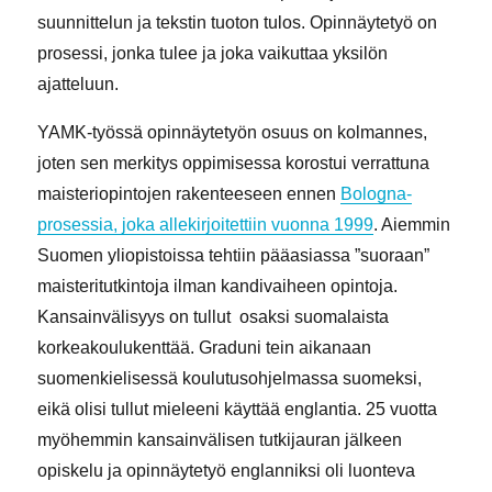
suunnittelun ja tekstin tuoton tulos. Opinnäytetyö on
prosessi, jonka tulee ja joka vaikuttaa yksilön
ajatteluun.
YAMK-työssä opinnäytetyön osuus on kolmannes,
joten sen merkitys oppimisessa korostui verrattuna
maisteriopintojen rakenteeseen ennen
Bologna-
prosessia, joka allekirjoitettiin vuonna 1999
. Aiemmin
Suomen yliopistoissa tehtiin pääasiassa ”suoraan”
maisteritutkintoja ilman kandivaiheen opintoja.
Kansainvälisyys on tullut osaksi suomalaista
korkeakoulukenttää. Graduni tein aikanaan
suomenkielisessä koulutusohjelmassa suomeksi,
eikä olisi tullut mieleeni käyttää englantia. 25 vuotta
myöhemmin kansainvälisen tutkijauran jälkeen
opiskelu ja opinnäytetyö englanniksi oli luonteva