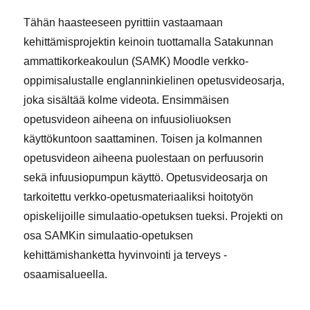
Tähän haasteeseen pyrittiin vastaamaan
kehittämisprojektin keinoin tuottamalla Satakunnan
ammattikorkeakoulun (SAMK) Moodle verkko-
oppimisalustalle englanninkielinen opetusvideosarja,
joka sisältää kolme videota. Ensimmäisen
opetusvideon aiheena on infuusioliuoksen
käyttökuntoon saattaminen. Toisen ja kolmannen
opetusvideon aiheena puolestaan on perfuusorin
sekä infuusiopumpun käyttö. Opetusvideosarja on
tarkoitettu verkko-opetusmateriaaliksi hoitotyön
opiskelijoille simulaatio-opetuksen tueksi. Projekti on
osa SAMKin simulaatio-opetuksen
kehittämishanketta hyvinvointi ja terveys -
osaamisalueella.