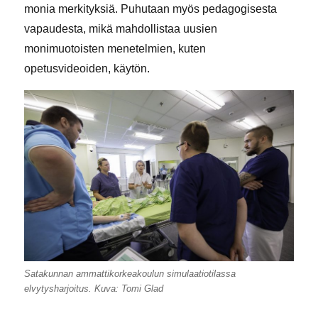
monia merkityksiä. Puhutaan myös pedagogisesta
vapaudesta, mikä mahdollistaa uusien
monimuotoisten menetelmien, kuten
opetusvideoiden, käytön.
Satakunnan ammattikorkeakoulun simulaatiotilassa
elvytysharjoitus. Kuva: Tomi Glad