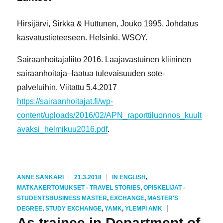
Hirsijärvi, Sirkka & Huttunen, Jouko 1995. Johdatus
kasvatustieteeseen. Helsinki. WSOY.
Sairaanhoitajaliito 2016. Laajavastuinen kliininen
sairaanhoitaja–laatua tulevaisuuden sote-
palveluihin. Viitattu 5.4.2017
https://sairaanhoitajat.fi/wp-
content/uploads/2016/02/APN_raporttiluonnos_kuult
avaksi_helmikuu2016.pdf
.
KIRJOITTAJA
JULKAISTU
KATEGORIAT
ANNE SANKARI
21.3.2018
IN ENGLISH
,
MATKAKERTOMUKSET - TRAVEL STORIES
,
OPISKELIJAT -
AVAINSANAT
STUDENTS
BUSINESS MASTER
,
EXCHANGE
,
MASTER'S
DEGREE
,
STUDY EXCHANGE
,
YAMK
,
YLEMPI AMK
As trainee in Department of