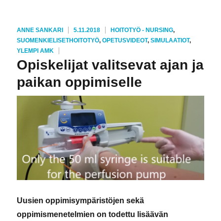
KIRJOITTAJA
JULKAISTU
KATEGORIAT
ANNE SANKARI
5.11.2018
HOITOTYÖ - NURSING
,
AVAINSANAT
SUOMENKIELISET
HOITOTYÖ
,
OPETUSVIDEOT
,
SIMULAATIOT
,
YLEMPI AMK
Opiskelijat valitsevat ajan ja
paikan oppimiselle
Uusien oppimisympäristöjen sekä
oppimismenetelmien on todettu lisäävän