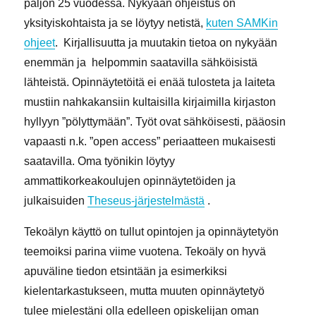
paljon 25 vuodessa. Nykyään ohjeistus on
yksityiskohtaista ja se löytyy netistä,
kuten SAMKin
ohjeet
. Kirjallisuutta ja muutakin tietoa on nykyään
enemmän ja helpommin saatavilla sähköisistä
lähteistä. Opinnäytetöitä ei enää tulosteta ja laiteta
mustiin nahkakansiin kultaisilla kirjaimilla kirjaston
hyllyyn ”pölyttymään”. Työt ovat sähköisesti, pääosin
vapaasti n.k. ”open access” periaatteen mukaisesti
saatavilla. Oma työnikin löytyy
ammattikorkeakoulujen opinnäytetöiden ja
julkaisuiden
Theseus-järjestelmästä
.
Tekoälyn käyttö on tullut opintojen ja opinnäytetyön
teemoiksi parina viime vuotena. Tekoäly on hyvä
apuväline tiedon etsintään ja esimerkiksi
kielentarkastukseen, mutta muuten opinnäytetyö
tulee mielestäni olla edelleen opiskelijan oman