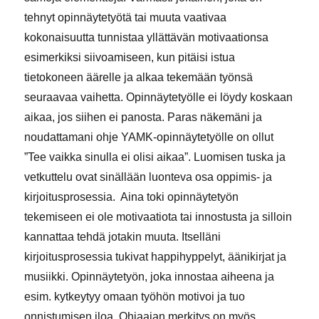
tehnyt opinnäytetyötä tai muuta vaativaa
kokonaisuutta tunnistaa yllättävän motivaationsa
esimerkiksi siivoamiseen, kun pitäisi istua
tietokoneen äärelle ja alkaa tekemään työnsä
seuraavaa vaihetta. Opinnäytetyölle ei löydy koskaan
aikaa, jos siihen ei panosta. Paras näkemäni ja
noudattamani ohje YAMK-opinnäytetyölle on ollut
”Tee vaikka sinulla ei olisi aikaa”. Luomisen tuska ja
vetkuttelu ovat sinällään luonteva osa oppimis- ja
kirjoitusprosessia. Aina toki opinnäytetyön
tekemiseen ei ole motivaatiota tai innostusta ja silloin
kannattaa tehdä jotakin muuta. Itselläni
kirjoitusprosessia tukivat happihyppelyt, äänikirjat ja
musiikki. Opinnäytetyön, joka innostaa aiheena ja
esim. kytkeytyy omaan työhön motivoi ja tuo
onnistumisen iloa. Ohjaajan merkitys on myös