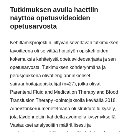
Tutkimuksen avulla haettiin
näyttöä opetusvideoiden
opetusarvosta
Kehittämisprojektiin liittyvän soveltavan tutkimuksen
tavoitteena oli selvittää hoitotyön opiskelijoiden
kokemuksia kehitetystä opetusvideosarjasta ja sen
opetusarvosta. Tutkimuksen kohderyhmänä ja
perusjoukkona olivat englanninkieliset
sairaanhoitajaopiskelijat (n=27), jotka olivat
Parenteral Fluid and Medication Therapy and Blood
Transfusion Therapy -opintojaksolla keväällä 2018.
Aineistonkeruumenetelmänä oli strukturoitu kysely,
jota täydennettiin kahdella avoimella kysymyksellä.
Vastaukset analysoitiin määrällisesti ja