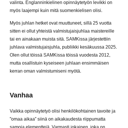
valinta. Englanninkielinen opinnäytetyön levikki on
myös laajempi kuin mitä suomenkielisen olisi.
Myös juhlan hetket ovat muuttuneet, sillä 25 vuotta
sitten ei ollut yhteistä valmistujaisjuhlaa maistereille
tai en ainakaan muista sitä. SAMKissa järjestettiin
juhlava valmistujaisjuhla, publiikki kesäkuussa 2025.
Olen ollut töissä SAMKissa töissä vuodesta 2012,
mutta osallistuin kyseiseen juhlaan ensimmäisen
kerran oman valmistumiseni myötä.
Vanhaa
Vaikka opinnäytetyö olisi henkilökohtainen tavoite ja
”omaa aikaa” siinä on aikakaudesta riippumatta
samoja elementtejä. Varmasti jokainen, joka on