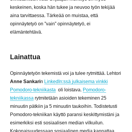
keskeinen, koska hän tukee ja neuvoo työn tekijää
aina tarvittaessa. Tärkeää on muistaa, että
opinnäytetyö on ”vain” opinnäytetyö, ei
elämäntehtävä.
Lainattua
Opinnäytetyön tekemistä voi ja tulee rytmittää. Lehtori
Anne Sankari
n
LinkedIn:ssä julkaisema vinkki
Pomodoro-tekniikasta
oli loistava.
Pomodoro-
tekniikassa
rytmitetään asioiden tekeminen 25
minuutin pätkiin ja 5 minuutin taukoihin. Todistetusti
Pomodoro-tekniikan käyttö paransi keskittymistäni ja
esimerkiksi esti sosiaalisen median vilkuilun.
Kokonaisuudessaan sosiaalinen media kannattaa