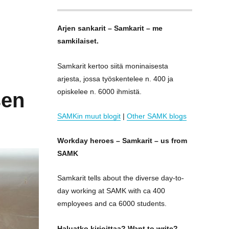
Arjen sankarit – Samkarit – me
samkilaiset.
Samkarit kertoo siitä moninaisesta
arjesta, jossa työskentelee n. 400 ja
opiskelee n. 6000 ihmistä.
sen
SAMKin muut blogit
|
Other SAMK blogs
Workday heroes – Samkarit – us from
SAMK
Samkarit tells about the diverse day-to-
day working at SAMK with ca 400
employees and ca 6000 students.
Haluatko kirjoittaa? Want to write?