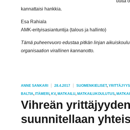
uutta 
kannattaisi hankkia.
Esa Rahiala
AMK-erityisasiantuntija (talous ja hallinto)
Tämä puheenvuoro edustaa pitkän linjan aikuiskoulu
organisaation virallinen kannanotto.
KIRJOITTAJA
JULKAISTU
KATEGORIAT
ANNE SANKARI
28.4.2017
SUOMENKIELISET
,
YRITTÄJYYS
AVAINSANAT
BALTIA
,
ITÄMERI
,
KV
,
MATKAILU
,
MATKAILUKOULUTUS
,
MATKAI
Vihreän yrittäjyyde
suunnitellaan yhtei