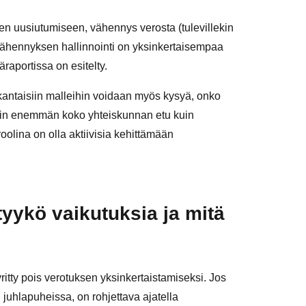
n uusiutumiseen, vähennys verosta (tulevillekin
ovähennyksen hallinnointi on yksinkertaisempaa
märaportissa on esitelty.
ntaisiin malleihin voidaan myös kysyä, onko
nkin enemmän koko yhteiskunnan etu kuin
roolina on olla aktiivisia kehittämään
yykö vaikutuksia ja mitä
itty pois verotuksen yksinkertaistamiseksi. Jos
juhlapuheissa, on rohjettava ajatella