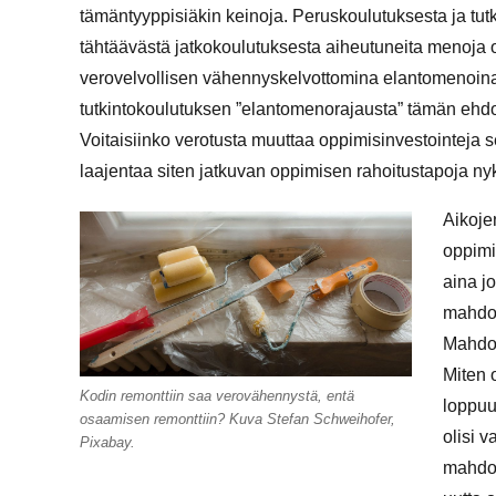
tämäntyyppisiäkin keinoja. Peruskoulutuksesta ja tut
tähtäävästä jatkokoulutuksesta aiheutuneita menoja 
verovelvollisen vähennyskelvottomina elantomenoina
tutkintokoulutuksen ”elantomenorajausta” tämän ehdo
Voitaisiinko verotusta muuttaa oppimisinvestointeja se
laajentaa siten jatkuvan oppimisen rahoitustapoja ny
Aikoje
oppimi
aina j
mahdol
Mahdoll
Miten 
Kodin remonttiin saa verovähennystä, entä
loppuu
osaamisen remonttiin? Kuva Stefan Schweihofer,
olisi 
Pixabay.
mahdol