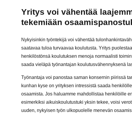
Yritys voi vähentää laajemm
tekemiään osaamispanostu
Nykyisinkin työntekijä voi vähentää tulonhankintavä
saatavaa tuloa turvaavaa koulutusta. Yritys puolesta
henkilöstönsä koulutuksen menoja normaalisti toimi
saada vieläpä työnantajan koulutusvähennyksenä las
Työnantaja voi panostaa saman konsernin piirissä 
kunhan kyse on yrityksen intressistä saada henkilölle
osaamista. Jos haluamme mahdollistaa henkilöille 
esimerkiksi aikuiskoulutustuki yksin tekee, voisi 
uuden, nykyisen työn ulkopuolelle menevän osaami