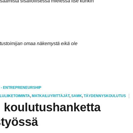
osaamista sisällöllisessä mielessä itse kunkin
tustoimijan omaa näkemystä eikä ole
 - ENTREPRENEURSHIP
LULIIKETOIMINTA
,
MATKAILUYRITTÄJÄT
,
SAMK
,
TÄYDENNYSKOULUTUS
n koulutushanketta
styössä