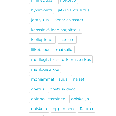
hiilineutraali
hoitotyö
hyvinvointi
jatkuva koulutus
johtajuus
Kanarian saaret
kansainvälinen harjoittelu
kieliopinnot
lacrosse
liiketalous
matkailu
merilogistiikan tutkimuskeskus
merilogistiikka
moniammatillisuus
naiset
opetus
opetusvideot
opinnollistaminen
opiskelija
opiskelu
oppiminen
Rauma