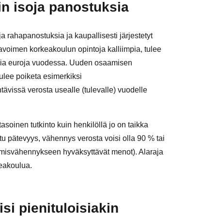
in isoja panostuksia
ja rahapanostuksia ja kaupallisesti järjestetyt
 avoimen korkeakoulun opintoja kalliimpia, tulee
nsia euroja vuodessa. Uuden osaamisen
ulee poiketa esimerkiksi
tävissä verosta usealle (tulevalle) vuodelle
soinen tutkinto kuin henkilöllä jo on taikka
ttu pätevyys, vähennys verosta voisi olla 90 % tai
imisvähennykseen hyväksyttävät menot). Alaraja
keakoulua.
i pienituloisiakin