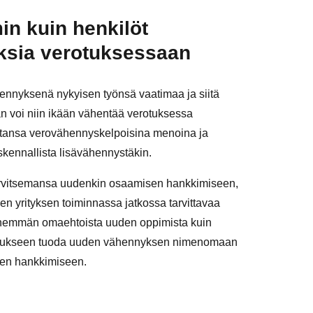
in kuin henkilöt
ksia verotuksessaan
hennyksenä nykyisen työnsä vaatimaa ja siitä
an voi niin ikään vähentää verotuksessa
ntansa verovähennyskelpoisina menoina ja
kennallista lisävähennystäkin.
tarvitsemansa uudenkin osaamisen hankkimiseen,
en yrityksen toiminnassa jatkossa tarvittavaa
enemmän omaehtoista uuden oppimista kuin
verotukseen tuoda uuden vähennyksen nimenomaan
sen hankkimiseen.