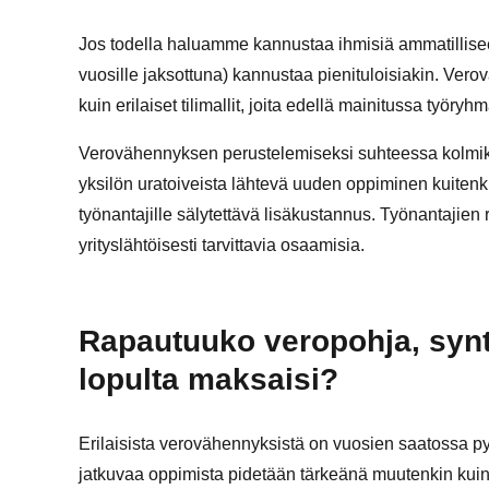
Jos todella haluamme kannustaa ihmisiä ammatillisee
vuosille jaksottuna) kannustaa pienituloisiakin. Ver
kuin erilaiset tilimallit, joita edellä mainitussa työryh
Verovähennyksen perustelemiseksi suhteessa kolmika
yksilön uratoiveista lähtevä uuden oppiminen kuite
työnantajille sälytettävä lisäkustannus. Työnantajien 
yrityslähtöisesti tarvittavia osaamisia.
Rapautuuko veropohja, synt
lopulta maksaisi?
Erilaisista verovähennyksistä on vuosien saatossa pyr
jatkuvaa oppimista pidetään tärkeänä muutenkin kuin 