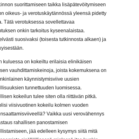
kinnon suorittamiseen taikka lisäpätevöitymiseen
on oikeus- ja verotuskäytännössä yleensä pidetty
. Tätä verotuksessa sovellettavaa
tuksen onkin tarkoitus kyseenalaistaa.
lvästi suosivaksi (toisesta tutkinnosta alkaen) ja
kyisestään.
n kuluessa on kokeiltu erilaisia elinikäisen
sen vauhdittamiskeinoja, joista kokemuksena on
onkinlainen käynnistymisviive uusien
lisuuksien tunnettuuden luomisessa.
isen kokeilun tulee siten olla riittävän pitkä.
olisi viisivuotinen kokeilu kolmen vuoden
nsaattamisviiveellä? Vaikka uusi verovähennys
vastaus rahallisen panostamisen
listamiseen, jää edelleen kysymys siitä mitä