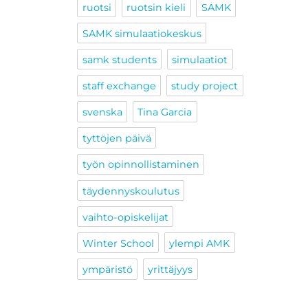
ruotsi
ruotsin kieli
SAMK
SAMK simulaatiokeskus
samk students
simulaatiot
staff exchange
study project
svenska
Tina Garcia
tyttöjen päivä
työn opinnollistaminen
täydennyskoulutus
vaihto-opiskelijat
Winter School
ylempi AMK
ympäristö
yrittäjyys