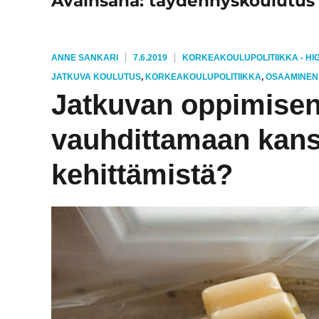
Avainsana:
täydennyskoulutus
KIRJOITTAJA
JULKAISTU
KATEGORIAT
ANNE SANKARI
7.6.2019
KORKEAKOULUPOLITIIKKA - HI
AVAINSANAT
JATKUVA KOULUTUS
,
KORKEAKOULUPOLITIIKKA
,
OSAAMINEN
Jatkuvan oppimisen
vauhdittamaan kans
kehittämistä?