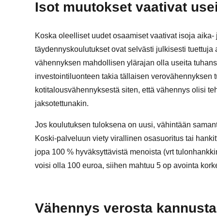
Isot muutokset vaativat use
Koska oleelliset uudet osaamiset vaativat isoja aika- 
täydennyskoulutukset ovat selvästi julkisesti tuettuja
vähennyksen mahdollisen ylärajan olla useita tuha
investointiluonteen takia tällaisen verovähennyksen t
kotitalousvähennyksestä siten, että vähennys olisi teh
jaksotettunakin.
Jos koulutuksen tuloksena on uusi, vähintään samanta
Koski-palveluun viety virallinen osasuoritus tai hanki
jopa 100 % hyväksyttävistä menoista (vrt tulonhankk
voisi olla 100 euroa, siihen mahtuu 5 op avointa kor
Vähennys verosta kannustais