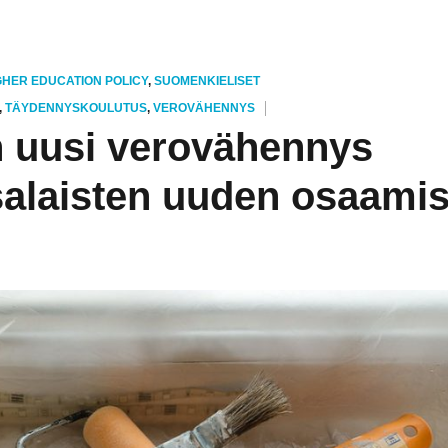
GHER EDUCATION POLICY
,
SUOMENKIELISET
,
TÄYDENNYSKOULUTUS
,
VEROVÄHENNYS
 uusi verovähennys
alaisten uuden osaami