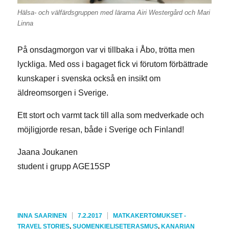
Hälsa- och välfärdsgruppen med lärarna Airi Westergård och Mari
Linna
På onsdagmorgon var vi tillbaka i Åbo, trötta men
lyckliga. Med oss i bagaget fick vi förutom förbättrade
kunskaper i svenska också en insikt om
äldreomsorgen i Sverige.
Ett stort och varmt tack till alla som medverkade och
möjligjorde resan, både i Sverige och Finland!
Jaana Joukanen
student i grupp AGE15SP
KIRJOITTAJA
JULKAISTU
KATEGORIAT
INNA SAARINEN
7.2.2017
MATKAKERTOMUKSET -
AVAINSANAT
TRAVEL STORIES
,
SUOMENKIELISET
ERASMUS
,
KANARIAN