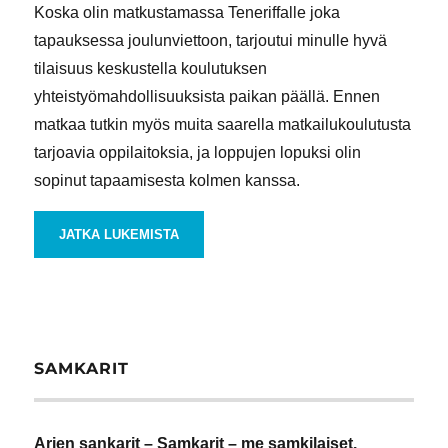
Koska olin matkustamassa Teneriffalle joka
tapauksessa joulunviettoon, tarjoutui minulle hyvä
tilaisuus keskustella koulutuksen
yhteistyömahdollisuuksista paikan päällä. Ennen
matkaa tutkin myös muita saarella matkailukoulutusta
tarjoavia oppilaitoksia, ja loppujen lopuksi olin
sopinut tapaamisesta kolmen kanssa.
”UUSIA MATKAILUN AVAUKSIA TUTULLA
JATKA LUKEMISTA
SAMKARIT
Arjen sankarit – Samkarit – me samkilaiset.