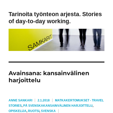
Tarinoita työnteon arjesta. Stories
of day-to-day working.
Avainsana:
kansainvälinen
harjoittelu
KIRJOITTAJA
JULKAISTU
KATEGORIAT
ANNE SANKARI
2.1.2018
MATKAKERTOMUKSET - TRAVEL
AVAINSANAT
STORIES
,
PÅ SVENSKA
KANSAINVÄLINEN HARJOITTELU
,
OPISKELIJA
,
RUOTSI
,
SVENSKA