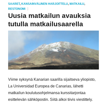
SAARET
,
KANSAINVÄLINEN HARJOITTELU
,
MATKAILU
,
RESTONOMI
Uusia matkailun avauksia
tutulla matkailusaarella
Viime syksynä Kanarian saarilla sijaitseva yliopisto,
La Universidad Europea de Canarias, lähetti
matkailun koulutusohjelmansa kurssitarjontaa
esittelevän sähköpostin. Siitä alkoi tiivis viestittely.