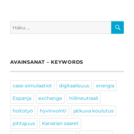
HA
Etsi:
AVAINSANAT – KEYWORDS
case-simulaatiot
digitaalisuus
energia
Espanja
exchange
hiilineutraali
hoitotyö
hyvinvointi
jatkuva koulutus
johtajuus
Kanarian saaret