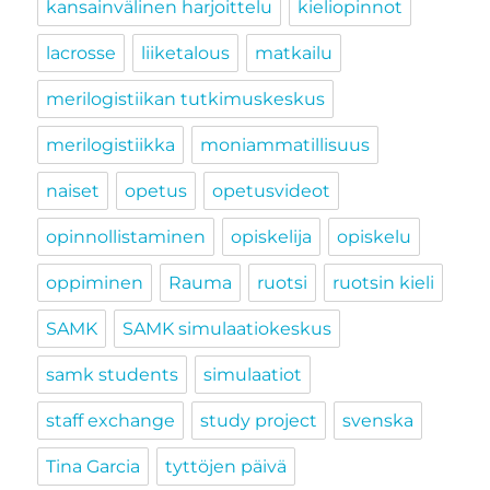
kansainvälinen harjoittelu
kieliopinnot
lacrosse
liiketalous
matkailu
merilogistiikan tutkimuskeskus
merilogistiikka
moniammatillisuus
naiset
opetus
opetusvideot
opinnollistaminen
opiskelija
opiskelu
oppiminen
Rauma
ruotsi
ruotsin kieli
SAMK
SAMK simulaatiokeskus
samk students
simulaatiot
staff exchange
study project
svenska
Tina Garcia
tyttöjen päivä