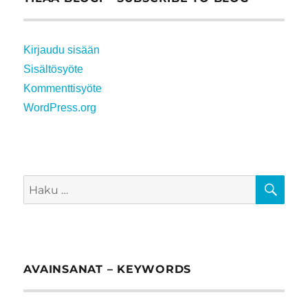
Kirjaudu sisään
Sisältösyöte
Kommenttisyöte
WordPress.org
HA
Etsi:
AVAINSANAT – KEYWORDS