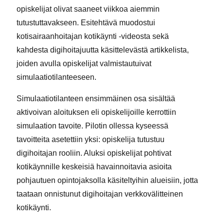
opiskelijat olivat saaneet viikkoa aiemmin
tutustuttavakseen. Esitehtävä muodostui
kotisairaanhoitajan kotikäynti -videosta sekä
kahdesta digihoitajuutta käsittelevästä artikkelista,
joiden avulla opiskelijat valmistautuivat
simulaatiotilanteeseen.
Simulaatiotilanteen ensimmäinen osa sisältää
aktivoivan aloituksen eli opiskelijoille kerrottiin
simulaation tavoite. Pilotin ollessa kyseessä
tavoitteita asetettiin yksi: opiskelija tutustuu
digihoitajan rooliin. Aluksi opiskelijat pohtivat
kotikäynnille keskeisiä havainnoitavia asioita
pohjautuen opintojaksolla käsiteltyihin alueisiin, jotta
taataan onnistunut digihoitajan verkkovälitteinen
kotikäynti.