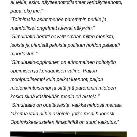
alueille, esim. näytteenottotilanteet verinäytteenotto,
papa, ekg jne.”
”Toimimalla asiat menee paremmin perille ja
mahdolliset ongelmat tulevat näkyviin.”
”Simulaatio herätti havaitsemaan miten monista,
isoista ja pienistä paloista potilaan hoidon palapeli
muodostuu.”
”Simulaatio-oppiminen on erinomainen hoitotyön
oppimisen ja kertaamisen väline. Paljon
monipuolisempi kuin pelkät luennot, paljon
mielenkiintoisempi ja siitä jää paremmin mieleen
koska siinä käsitellään monia eri aisteja.”
”Simulaatio on opettavaista, vaikka helposti meinaa
takertua vain niihin asioihin, jotka meni huonosti.
Oppimiskeskustelen ilmapiirillä on suuri vaikutus.”