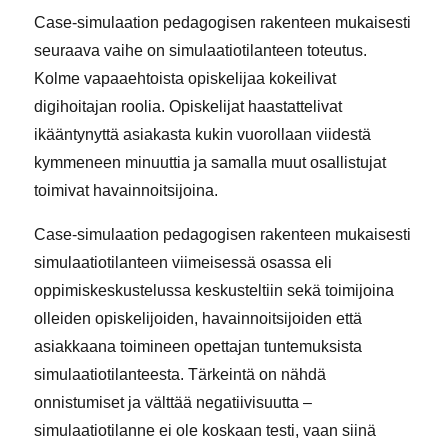
Case-simulaation pedagogisen rakenteen mukaisesti
seuraava vaihe on simulaatiotilanteen toteutus.
Kolme vapaaehtoista opiskelijaa kokeilivat
digihoitajan roolia. Opiskelijat haastattelivat
ikääntynyttä asiakasta kukin vuorollaan viidestä
kymmeneen minuuttia ja samalla muut osallistujat
toimivat havainnoitsijoina.
Case-simulaation pedagogisen rakenteen mukaisesti
simulaatiotilanteen viimeisessä osassa eli
oppimiskeskustelussa keskusteltiin sekä toimijoina
olleiden opiskelijoiden, havainnoitsijoiden että
asiakkaana toimineen opettajan tuntemuksista
simulaatiotilanteesta. Tärkeintä on nähdä
onnistumiset ja välttää negatiivisuutta –
simulaatiotilanne ei ole koskaan testi, vaan siinä