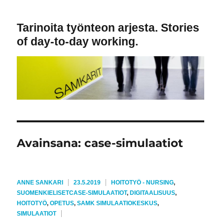
Tarinoita työnteon arjesta. Stories
of day-to-day working.
Avainsana:
case-simulaatiot
KIRJOITTAJA
JULKAISTU
KATEGORIAT
ANNE SANKARI
23.5.2019
HOITOTYÖ - NURSING
,
AVAINSANAT
SUOMENKIELISET
CASE-SIMULAATIOT
,
DIGITAALISUUS
,
HOITOTYÖ
,
OPETUS
,
SAMK SIMULAATIOKESKUS
,
SIMULAATIOT