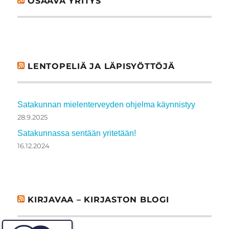
OSAAVA YRITYS
LENTOPELIÄ JA LÄPISYÖTTÖJÄ
Satakunnan mielenterveyden ohjelma käynnistyy
28.9.2025
Satakunnassa sentään yritetään!
16.12.2024
KIRJAVAA – KIRJASTON BLOGI