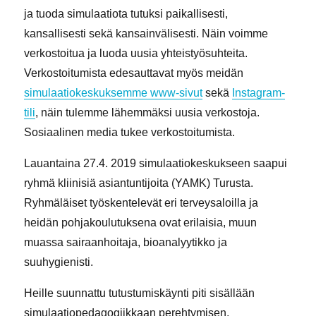
ja tuoda simulaatiota tutuksi paikallisesti,
kansallisesti sekä kansainvälisesti. Näin voimme
verkostoitua ja luoda uusia yhteistyösuhteita.
Verkostoitumista edesauttavat myös meidän
simulaatiokeskuksemme www-sivut
sekä
Instagram-
tili
, näin tulemme lähemmäksi uusia verkostoja.
Sosiaalinen media tukee verkostoitumista.
Lauantaina 27.4. 2019 simulaatiokeskukseen saapui
ryhmä kliinisiä asiantuntijoita (YAMK) Turusta.
Ryhmäläiset työskentelevät eri terveysaloilla ja
heidän pohjakoulutuksena ovat erilaisia, muun
muassa sairaanhoitaja, bioanalyytikko ja
suuhygienisti.
Heille suunnattu tutustumiskäynti piti sisällään
simulaatiopedagogiikkaan perehtymisen,