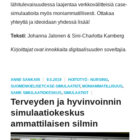
lähitulevaisuudessa laajentaa verkkovälitteisiä case-
simulaatioita myös moniammatillisesti. Ottakaa
yhteyttä ja ideoidaan yhdessä lisää!
Teksti:
Johanna Jalonen & Sini-Charlotta Kamberg
Kirjoittajat ovat innokkaita digitaalisuuden soveltajia.
KIRJOITTAJA
JULKAISTU
KATEGORIAT
ANNE SANKARI
9.5.2019
HOITOTYÖ - NURSING
,
AVAINSANAT
SUOMENKIELISET
CASE-SIMULAATIOT
,
MONIAMMATILLISUUS
,
SAMK SIMULAATIOKESKUS
,
SIMULAATIOT
Terveyden ja hyvinvoinnin
simulaatiokeskus
ammattilaisen silmin