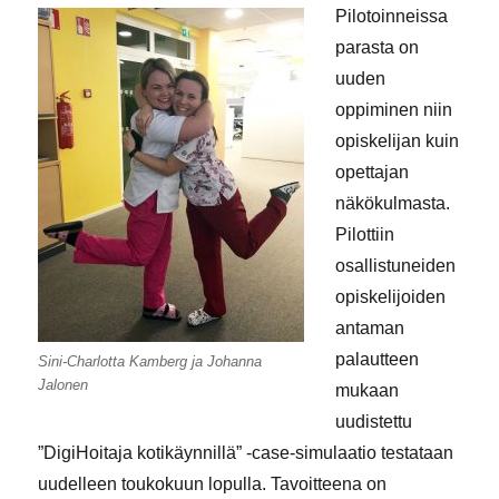
Pilotoinneissa
parasta on
uuden
oppiminen niin
opiskelijan kuin
opettajan
näkökulmasta.
Pilottiin
osallistuneiden
opiskelijoiden
antaman
palautteen
Sini-Charlotta Kamberg ja Johanna
Jalonen
mukaan
uudistettu
”DigiHoitaja kotikäynnillä” -case-simulaatio testataan
uudelleen toukokuun lopulla. Tavoitteena on