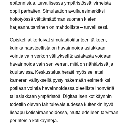
epäonnistua, turvallisessa ympäristössä: virheistä
oppii parhaiten. Simulaation avulla esimerkiksi
hoitotyössä välttämättömän suomen kielen
harjaannuttaminen on mahdollista – turvallisesti.
Opiskelijat kertoivat simulaatiotilanteen jälkeen,
kuinka haasteellista on havainnoida asiakkaan
vointia vain verkon välityksellä: asiakasta voidaan
havainnoida vain sen verran, mitä on nähtävissä ja
kuultavissa. Keskustelua herätti myös se, ettei
kameran välityksellä pysty näkemään esimerkiksi
potilaan vointia havainnoidessa oleellista ihonväriä
tai asiakkaan ympäristöä. Digitaalisen kotikäynnin
todettiin olevan lähitulevaisuudessa kuitenkin hyvä
lisäapu kotisairaanhoidossa, mutta edelleen tarvitaan
perinteisiä kotikäyntejä.