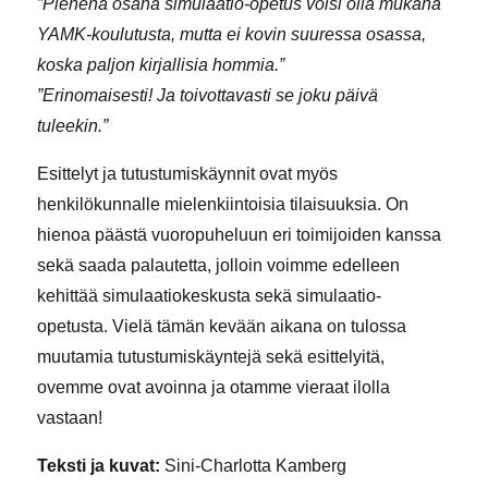
”Pienenä osana simulaatio-opetus voisi olla mukana
YAMK-koulutusta, mutta ei kovin suuressa osassa,
koska paljon kirjallisia hommia.”
”Erinomaisesti! Ja toivottavasti se joku päivä
tuleekin.”
Esittelyt ja tutustumiskäynnit ovat myös
henkilökunnalle mielenkiintoisia tilaisuuksia. On
hienoa päästä vuoropuheluun eri toimijoiden kanssa
sekä saada palautetta, jolloin voimme edelleen
kehittää simulaatiokeskusta sekä simulaatio-
opetusta. Vielä tämän kevään aikana on tulossa
muutamia tutustumiskäyntejä sekä esittelyitä,
ovemme ovat avoinna ja otamme vieraat ilolla
vastaan!
Teksti ja kuvat:
Sini-Charlotta Kamberg