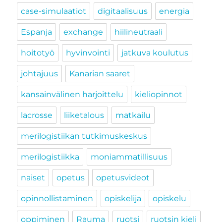
case-simulaatiot
digitaalisuus
energia
Espanja
exchange
hiilineutraali
hoitotyö
hyvinvointi
jatkuva koulutus
johtajuus
Kanarian saaret
kansainvälinen harjoittelu
kieliopinnot
lacrosse
liiketalous
matkailu
merilogistiikan tutkimuskeskus
merilogistiikka
moniammatillisuus
naiset
opetus
opetusvideot
opinnollistaminen
opiskelija
opiskelu
oppiminen
Rauma
ruotsi
ruotsin kieli