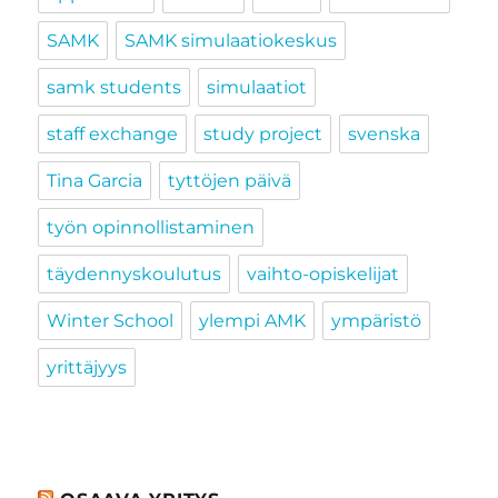
SAMK
SAMK simulaatiokeskus
samk students
simulaatiot
staff exchange
study project
svenska
Tina Garcia
tyttöjen päivä
työn opinnollistaminen
täydennyskoulutus
vaihto-opiskelijat
Winter School
ylempi AMK
ympäristö
yrittäjyys