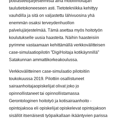
potilastietojärjestelmistä aina mobiilihoitajan
taulutietokoneeseen asti. Tietotekniikka kehittyy
vauhdilla ja sitä on valjastettu lähivuosina yhä
enemmän osaksi terveydenhuollon
palvelujärjestelmää. Tämä asettaa myös hoitotyön
koulutukselle uusia haasteita. Näihin haasteisiin
pyrimme vastaamaan kehittämällä verkkovälitteisen
case-simulaatiopilotin ”DigiHoitaja kotikäynnillä”
Satakunnan ammattikorkeakoulussa.
Verkkovälitteinen case-simulaatio pilotoitiin
toukokuussa 2019. Pilottiin osallistuneet
sairaanhoitajaopiskelijat olivat joko jo
opinnollistaneet tai opinnollistamassa
Gerontologinen hoitotyö ja kotisairaanhoito -
opintojaksoa eli opiskelijat opiskelevat opintojakson
sisällöt itsenäisesti työpaikallaan ikääntyvien parissa