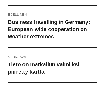
Artikkelien
EDELLINEN
selaus
Business travelling in Germany:
Edellinen
artikkeli:
European-wide cooperation on
weather extremes
SEURAAVA
Tieto on matkailun valmiiksi
Seuraava
artikkeli:
piirretty kartta