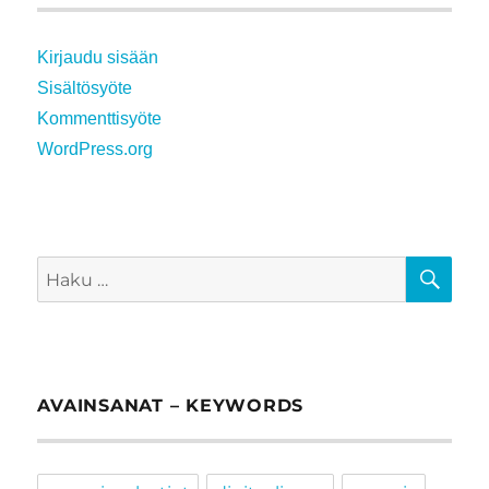
Kirjaudu sisään
Sisältösyöte
Kommenttisyöte
WordPress.org
HA
Etsi:
AVAINSANAT – KEYWORDS