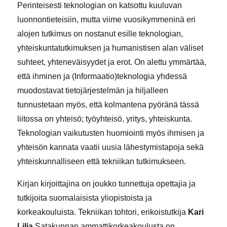
Perinteisesti teknologian on katsottu kuuluvan
luonnontieteisiin, mutta viime vuosikymmeninä eri
alojen tutkimus on nostanut esille teknologian,
yhteiskuntatutkimuksen ja humanistisen alan väliset
suhteet, yhteneväisyydet ja erot. On alettu ymmärtää,
että ihminen ja (Informaatio)teknologia yhdessä
muodostavat tietojärjestelmän ja hiljalleen
tunnustetaan myös, että kolmantena pyöränä tässä
liitossa on yhteisö; työyhteisö, yritys, yhteiskunta.
Teknologian vaikutusten huomiointi myös ihmisen ja
yhteisön kannata vaatii uusia lähestymistapoja sekä
yhteiskunnalliseen että tekniikan tutkimukseen.
Kirjan kirjoittajina on joukko tunnettuja opettajia ja
tutkijoita suomalaisista yliopistoista ja
korkeakouluista. Tekniikan tohtori, erikoistutkija
Kari
Lilja
Satakunnan ammattikorkeakoulusta on