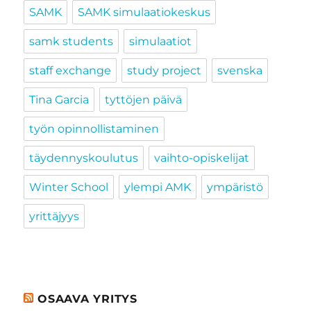
SAMK
SAMK simulaatiokeskus
samk students
simulaatiot
staff exchange
study project
svenska
Tina Garcia
tyttöjen päivä
työn opinnollistaminen
täydennyskoulutus
vaihto-opiskelijat
Winter School
ylempi AMK
ympäristö
yrittäjyys
OSAAVA YRITYS