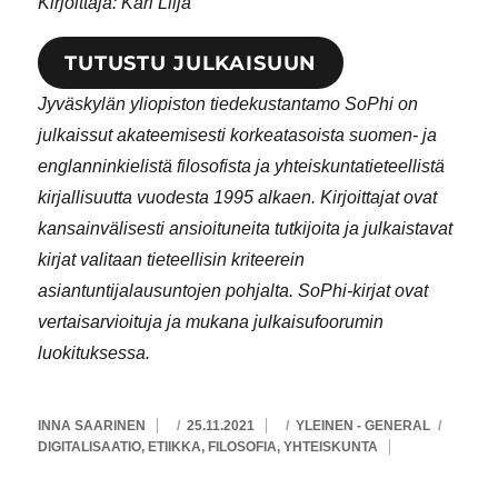
Kirjoittaja: Kari Lilja
TUTUSTU JULKAISUUN
Jyväskylän yliopiston tiedekustantamo SoPhi on
julkaissut akateemisesti korkeatasoista suomen- ja
englanninkielistä filosofista ja yhteiskuntatieteellistä
kirjallisuutta vuodesta 1995 alkaen. Kirjoittajat ovat
kansainvälisesti ansioituneita tutkijoita ja julkaistavat
kirjat valitaan tieteellisin kriteerein
asiantuntijalausuntojen pohjalta. SoPhi-kirjat ovat
vertaisarvioituja ja mukana julkaisufoorumin
luokituksessa.
AVAIN
KIRJOITTAJA
JULKAISTU
KATEGORIAT
INNA SAARINEN
25.11.2021
YLEINEN - GENERAL
DIGITALISAATIO
,
ETIIKKA
,
FILOSOFIA
,
YHTEISKUNTA