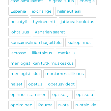
case-simulaatiot
digitaalisuus
energia
Espanja
exchange
hiilineutraali
hoitotyö
hyvinvointi
jatkuva koulutus
johtajuus
Kanarian saaret
kansainvälinen harjoittelu
kieliopinnot
lacrosse
liiketalous
matkailu
merilogistiikan tutkimuskeskus
merilogistiikka
moniammatillisuus
naiset
opetus
opetusvideot
opinnollistaminen
opiskelija
opiskelu
oppiminen
Rauma
ruotsi
ruotsin kieli