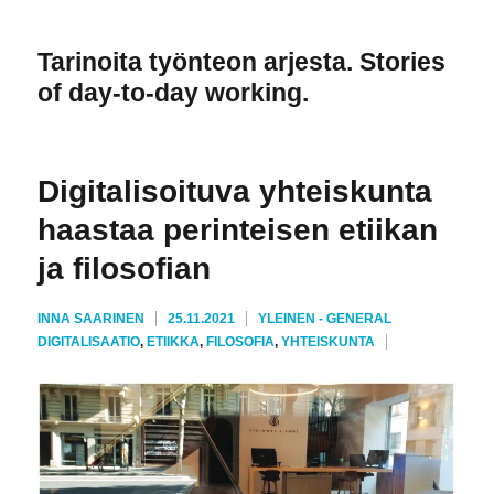
Tarinoita työnteon arjesta. Stories
of day-to-day working.
Digitalisoituva yhteiskunta
haastaa perinteisen etiikan
ja filosofian
AVAINSANAT
KIRJOITTAJA
JULKAISTU
KATEGORIAT
INNA SAARINEN
25.11.2021
YLEINEN - GENERAL
DIGITALISAATIO
,
ETIIKKA
,
FILOSOFIA
,
YHTEISKUNTA