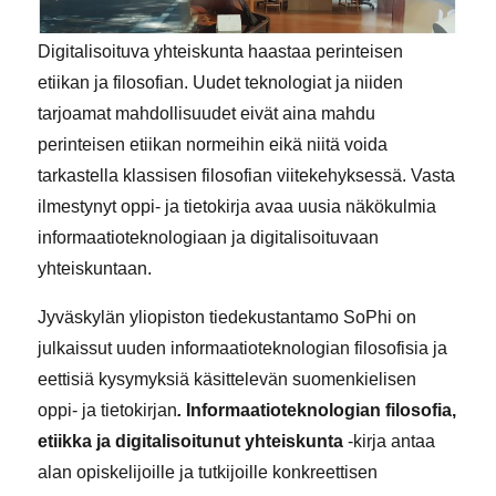
Digitalisoituva yhteiskunta haastaa perinteisen
etiikan ja filosofian. Uudet teknologiat ja niiden
tarjoamat mahdollisuudet eivät aina mahdu
perinteisen etiikan normeihin eikä niitä voida
tarkastella klassisen filosofian viitekehyksessä. Vasta
ilmestynyt oppi- ja tietokirja avaa uusia näkökulmia
informaatioteknologiaan ja digitalisoituvaan
yhteiskuntaan.
Jyväskylän yliopiston tiedekustantamo SoPhi on
julkaissut uuden informaatioteknologian filosofisia ja
eettisiä kysymyksiä käsittelevän suomenkielisen
oppi- ja tietokirjan
.
Informaatioteknologian filosofia,
etiikka ja digitalisoitunut yhteiskunta
-kirja antaa
alan opiskelijoille ja tutkijoille konkreettisen