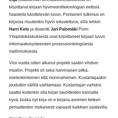
kirjoittanut kirjaan hyvinvointiteknologian eettisiä
haasteita käsittelevän luvun. Porilainen tutkimus on
kirjassa muutenkin hyvin edustettuna, sillä lehtori
Harri Keto
ja dosentti
Jari Palomäki
Porin
Yliopistokeskuksesta ovat kirjoittaneet kirjaan luvun
informaatiosysteemien prosessiontologisesta
mallinnuksesta.
Viisi vuotta sitten alkanut projekti saatiin vihdoin
maaliin. Projekti oli sekä harvinaisen pitkä,
mielenkiintoinen että monivaiheinen. Kustantajaakin
jouduttiin välillä vaihtamaan. Kustantajan vaihdos
saattoi kuitenkin olla kirjan tavoitteiden kannalta
hyvä, koska nyt kirja on e-kirjana avoimen tieteen
periaatteiden mukaisesti vapaasti kaikkien saatavilla.