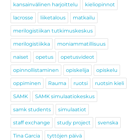
kansainvälinen harjoittelu
kieliopinnot
lacrosse
liiketalous
matkailu
merilogistiikan tutkimuskeskus
merilogistiikka
moniammatillisuus
naiset
opetus
opetusvideot
opinnollistaminen
opiskelija
opiskelu
oppiminen
Rauma
ruotsi
ruotsin kieli
SAMK
SAMK simulaatiokeskus
samk students
simulaatiot
staff exchange
study project
svenska
Tina Garcia
tyttöjen päivä