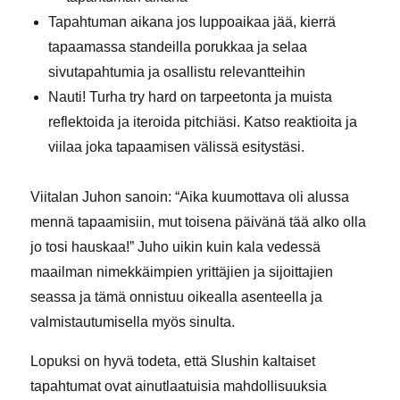
Tapahtuman aikana jos luppoaikaa jää, kierrä
tapaamassa standeilla porukkaa ja selaa
sivutapahtumia ja osallistu relevantteihin
Nauti! Turha try hard on tarpeetonta ja muista
reflektoida ja iteroida pitchiäsi. Katso reaktioita ja
viilaa joka tapaamisen välissä esitystäsi.
Viitalan Juhon sanoin: “Aika kuumottava oli alussa
mennä tapaamisiin, mut toisena päivänä tää alko olla
jo tosi hauskaa!” Juho uikin kuin kala vedessä
maailman nimekkäimpien yrittäjien ja sijoittajien
seassa ja tämä onnistuu oikealla asenteella ja
valmistautumisella myös sinulta.
Lopuksi on hyvä todeta, että Slushin kaltaiset
tapahtumat ovat ainutlaatuisia mahdollisuuksia