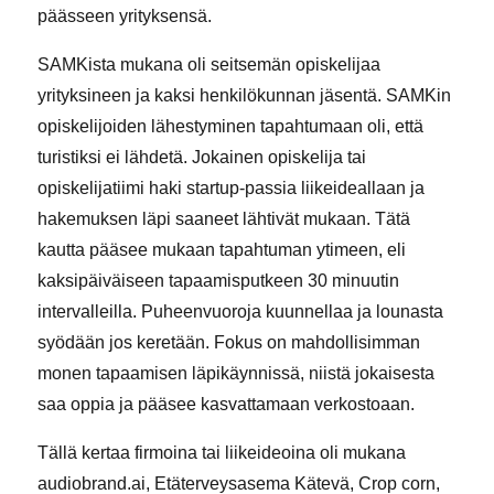
päässeen yrityksensä.
SAMKista mukana oli seitsemän opiskelijaa
yrityksineen ja kaksi henkilökunnan jäsentä. SAMKin
opiskelijoiden lähestyminen tapahtumaan oli, että
turistiksi ei lähdetä. Jokainen opiskelija tai
opiskelijatiimi haki startup-passia liikeideallaan ja
hakemuksen läpi saaneet lähtivät mukaan. Tätä
kautta pääsee mukaan tapahtuman ytimeen, eli
kaksipäiväiseen tapaamisputkeen 30 minuutin
intervalleilla. Puheenvuoroja kuunnellaa ja lounasta
syödään jos keretään. Fokus on mahdollisimman
monen tapaamisen läpikäynnissä, niistä jokaisesta
saa oppia ja pääsee kasvattamaan verkostoaan.
Tällä kertaa firmoina tai liikeideoina oli mukana
audiobrand.ai, Etäterveysasema Kätevä, Crop corn,