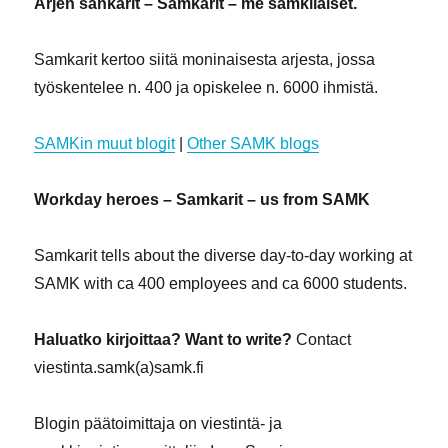
Arjen sankarit – Samkarit – me samkilaiset.
Samkarit kertoo siitä moninaisesta arjesta, jossa
työskentelee n. 400 ja opiskelee n. 6000 ihmistä.
SAMKin muut blogit
|
Other SAMK blogs
Workday heroes – Samkarit – us from SAMK
Samkarit tells about the diverse day-to-day working at
SAMK with ca 400 employees and ca 6000 students.
Haluatko kirjoittaa? Want to write?
Contact
viestinta.samk(a)samk.fi
Blogin päätoimittaja on viestintä- ja