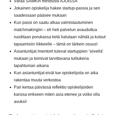
Varaa SAMKin minibussi AJOISSA
Jokainen opiskelija hakee startup-passia ja sen
saadessaan pääsee mukaan
Kun passi on saatu alkaa valmistautuminen
matchmakingiin – eli heti palvelun avauduttua
ruoditaan porukassa ketä halutaan nähdä ja kutsut
tapaamisiin liikkeelle – tämä on tärkein osuus!
Asiantuntijat /mentorit tulevat startuppien ‘siivellä’
mukaan ja toimivat tarvittavana tulitukena
tapahtuman aikana
Kun asiantuntijat eivät tue opiskelijoita on aika
rakentaa muuta verkostoa
Pari kertaa päivässä reflektio opiskelijoiden
kanssa erikseen miten asia etenee ja voiko olla
avuksi!