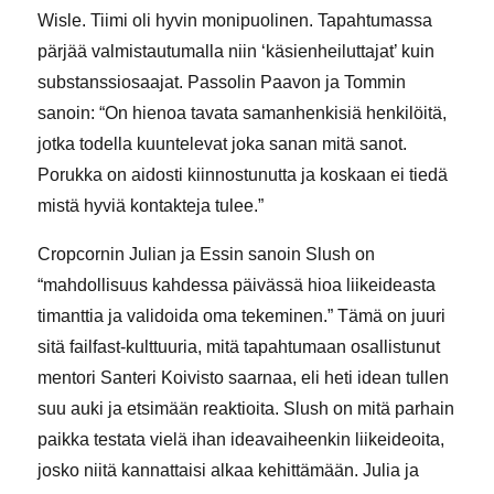
Wisle. Tiimi oli hyvin monipuolinen. Tapahtumassa
pärjää valmistautumalla niin ‘käsienheiluttajat’ kuin
substanssiosaajat. Passolin Paavon ja Tommin
sanoin: “On hienoa tavata samanhenkisiä henkilöitä,
jotka todella kuuntelevat joka sanan mitä sanot.
Porukka on aidosti kiinnostunutta ja koskaan ei tiedä
mistä hyviä kontakteja tulee.”
Cropcornin Julian ja Essin sanoin Slush on
“mahdollisuus kahdessa päivässä hioa liikeideasta
timanttia ja validoida oma tekeminen.” Tämä on juuri
sitä failfast-kulttuuria, mitä tapahtumaan osallistunut
mentori Santeri Koivisto saarnaa, eli heti idean tullen
suu auki ja etsimään reaktioita. Slush on mitä parhain
paikka testata vielä ihan ideavaiheenkin liikeideoita,
josko niitä kannattaisi alkaa kehittämään. Julia ja