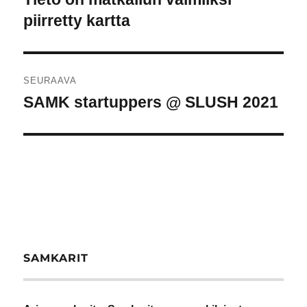
artikkeli:
piirretty kartta
SEURAAVA
SAMK startuppers @ SLUSH 2021
Seuraava
artikkeli:
SAMKARIT