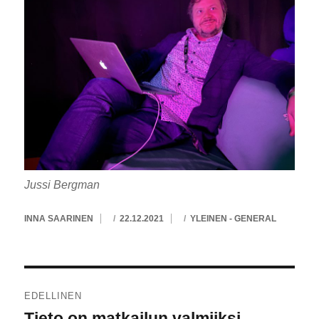
Jussi Bergman
KIRJOITTAJA
JULKAISTU
KATEGORIAT
INNA SAARINEN
22.12.2021
YLEINEN - GENERAL
Artikkelien
EDELLINEN
selaus
Tieto on matkailun valmiiksi
Edellinen