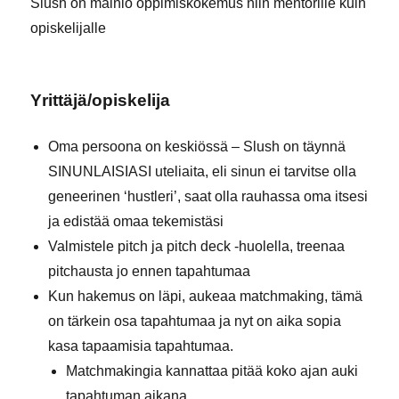
Slush on mainio oppimiskokemus niin mentorille kuin
opiskelijalle
Yrittäjä/opiskelija
Oma persoona on keskiössä – Slush on täynnä
SINUNLAISIASI uteliaita, eli sinun ei tarvitse olla
geneerinen ‘hustleri’, saat olla rauhassa oma itsesi
ja edistää omaa tekemistäsi
Valmistele pitch ja pitch deck -huolella, treenaa
pitchausta jo ennen tapahtumaa
Kun hakemus on läpi, aukeaa matchmaking, tämä
on tärkein osa tapahtumaa ja nyt on aika sopia
kasa tapaamisia tapahtumaa.
Matchmakingia kannattaa pitää koko ajan auki
tapahtuman aikana