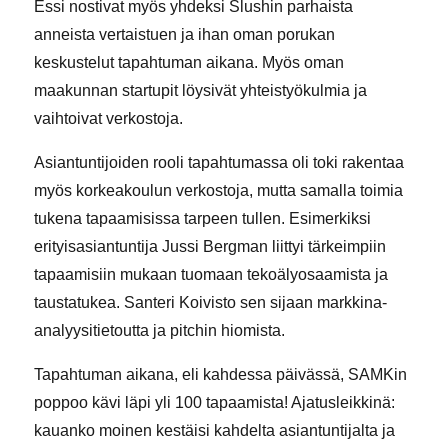
Essi nostivat myös yhdeksi Slushin parhaista
anneista vertaistuen ja ihan oman porukan
keskustelut tapahtuman aikana. Myös oman
maakunnan startupit löysivät yhteistyökulmia ja
vaihtoivat verkostoja.
Asiantuntijoiden rooli tapahtumassa oli toki rakentaa
myös korkeakoulun verkostoja, mutta samalla toimia
tukena tapaamisissa tarpeen tullen. Esimerkiksi
erityisasiantuntija Jussi Bergman liittyi tärkeimpiin
tapaamisiin mukaan tuomaan tekoälyosaamista ja
taustatukea. Santeri Koivisto sen sijaan markkina-
analyysitietoutta ja pitchin hiomista.
Tapahtuman aikana, eli kahdessa päivässä, SAMKin
poppoo kävi läpi yli 100 tapaamista! Ajatusleikkinä:
kauanko moinen kestäisi kahdelta asiantuntijalta ja