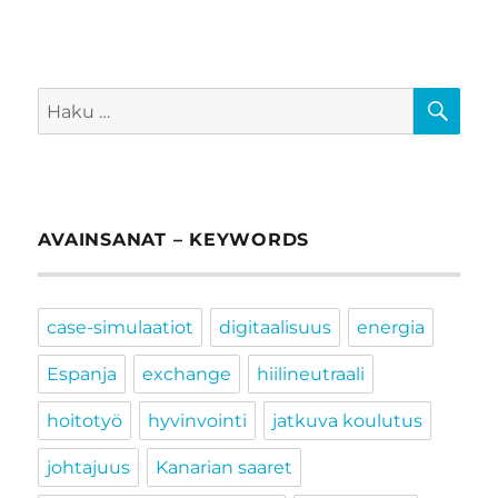
HA
Etsi:
AVAINSANAT – KEYWORDS
case-simulaatiot
digitaalisuus
energia
Espanja
exchange
hiilineutraali
hoitotyö
hyvinvointi
jatkuva koulutus
johtajuus
Kanarian saaret