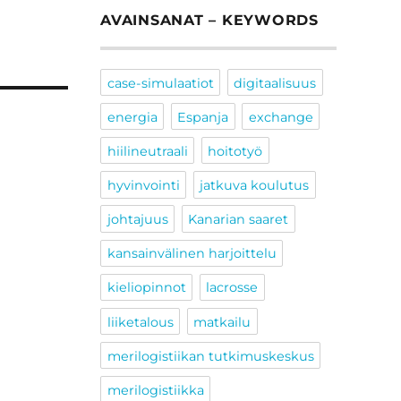
AVAINSANAT – KEYWORDS
case-simulaatiot
digitaalisuus
energia
Espanja
exchange
hiilineutraali
hoitotyö
hyvinvointi
jatkuva koulutus
johtajuus
Kanarian saaret
kansainvälinen harjoittelu
kieliopinnot
lacrosse
liiketalous
matkailu
merilogistiikan tutkimuskeskus
merilogistiikka