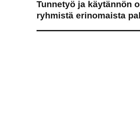
Tunnetyö ja käytännön o
Seuraava
artikkeli:
ryhmistä erinomaista pal