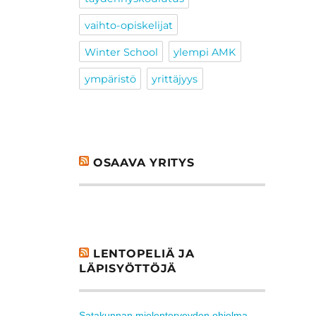
vaihto-opiskelijat
Winter School
ylempi AMK
ympäristö
yrittäjyys
OSAAVA YRITYS
LENTOPELIÄ JA
LÄPISYÖTTÖJÄ
Satakunnan mielenterveyden ohjelma