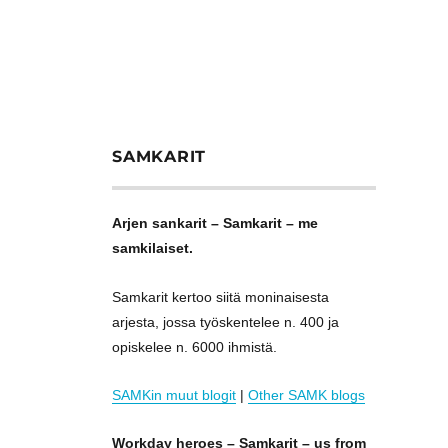
SAMKARIT
Arjen sankarit – Samkarit – me
samkilaiset.
Samkarit kertoo siitä moninaisesta
arjesta, jossa työskentelee n. 400 ja
opiskelee n. 6000 ihmistä.
SAMKin muut blogit
|
Other SAMK blogs
Workday heroes – Samkarit – us from