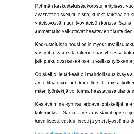
Ryhmän keskusteluissa korostui erityisesti vu
avasivat opiskelijoille sitä, kuinka tärkeää on k
yhteistyössä muun työyhteisön kanssa. Samalla 
ammattitaito vaikuttavat haastavien tilanteiden 
Keskusteluissa nousi esiin myös turvallisuuskult
vastuulla, vaan sitä rakennetaan yhdessä koko t
jälkipurku ovat tärkeä osa turvallista työskente
Opiskelijoille tärkeää oli mahdollisuus kysyä s
antoi tilaa myös pohdinnoille siitä, missä kul
miten työntekijä voi toimia haastavissa tilanteis
Kestävä minä -ryhmät tarjoavat opiskelijoille
kokemuksia. Samalla ne vahvistavat opiskelijoi
turvallisesti, vastuullisesti ja yhteistyössä mui