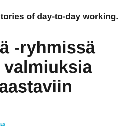
Stories of day-to-day working.
ä -ryhmissä
 valmiuksia
aastaviin
CES