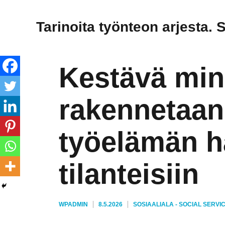
Tarinoita työnteon arjesta. 
Kestävä min
rakennetaan
työelämän h
tilanteisiin
KIRJOITTAJA
JULKAISTU
KATEGORIAT
WPADMIN
8.5.2026
SOSIAALIALA - SOCIAL SERVI