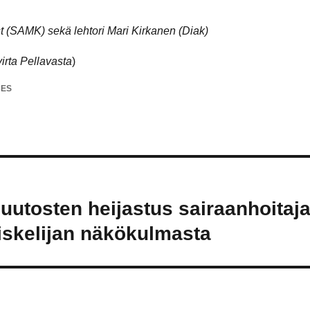
st (SAMK) sekä lehtori Mari Kirkanen (Diak)
rta Pellavasta
)
CES
uutosten heijastus sairaanhoitaj
iskelijan näkökulmasta