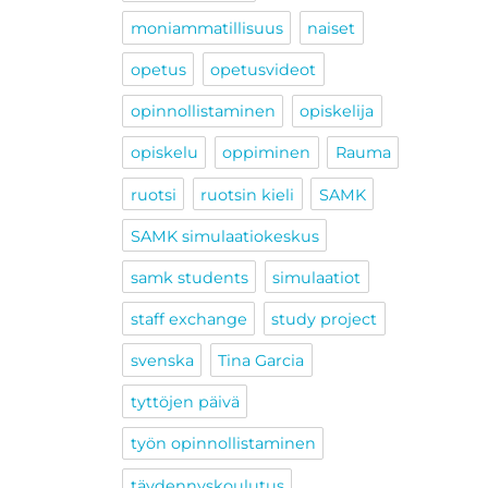
moniammatillisuus
naiset
opetus
opetusvideot
opinnollistaminen
opiskelija
opiskelu
oppiminen
Rauma
ruotsi
ruotsin kieli
SAMK
SAMK simulaatiokeskus
samk students
simulaatiot
staff exchange
study project
svenska
Tina Garcia
tyttöjen päivä
työn opinnollistaminen
täydennyskoulutus