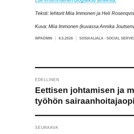
Lue ensimmäinen blogiteksti aiheesta.
Teksti: lehtorit Miia Immonen ja Heli Rosenqvi
Kuva: Miia Immonen (kuvassa Annika Joutsenvi
KIRJOITTAJA
JULKAISTU
KATEGORIAT
WPADMIN
8.5.2026
SOSIAALIALA - SOCIAL SERVI
Artikkelien
EDELLINEN
selaus
Eettisen johtamisen ja m
Edellinen
artikkeli:
työhön sairaanhoitajaop
SEURAAVA