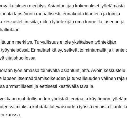
orovaikutuksen merkitys. Asiantuntijan kokemukset työelämästä
ohdata lapsi/nuori rauhallisesti, ennakoida tilanteita ja toimia
keskusteltiin siitä, miten työntekijän oma tunnetila, asenne ja
hallintaan.
tuurin merkitys. Turvallisuus ei ole yksittäisen työntekijän
yöyhteisössä. Ennaltaehkäisy, selkeät toimintamallit ja tilante
lyä sijaishuollossa.
uoraan työelämässä toimivalta asiantuntijalta. Avoin keskustelu
kee lapsen itsemääräämisoikeuden ja turvallisuuden välinen raja
sa ammatillisesti ja eettisesti kestävällä tavalla.
 arvokkaan mahdollisuuden yhdistää teoriaa ja käytännön työelä
den valmiuksia kohdata tulevaisuuden työssä erilaisia tilanteit
den kanssa.