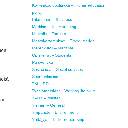
Korkeakoulupolitiikka – Higher education
policy
Liiketalous – Business
Markkinointi – Marketing
Matkailu – Tourism
Matkakertomukset – Travel stories
Merenkulku – Maritime
iden
Opiskelijat – Students
På svenska
Sosiaaliala – Social services
Suomenkieliset
 sekä
TKI – RDI
Työelämätaidot – Working life skills
YAMK – Master
män
Yleinen – General
a
Ympäristö – Environment
Yrittäjyys – Entrepreneurship