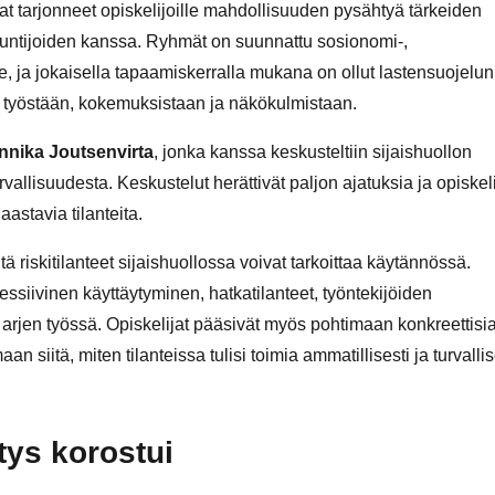
 tarjonneet opiskelijoille mahdollisuuden pysähtyä tärkeiden
untijoiden kanssa. Ryhmät on suunnattu sosionomi-,
le, ja jokaisella tapaamiskerralla mukana on ollut lastensuojelun
 työstään, kokemuksistaan ja näkökulmistaan.
nika Joutsenvirta
, jonka kanssa keskusteltiin sijaishuollon
urvallisuudesta. Keskustelut herättivät paljon ajatuksia ja opiskeli
aastavia tilanteita.
 riskitilanteet sijaishuollossa voivat tarkoittaa käytännössä.
ssiivinen käyttäytyminen, hatkatilanteet, työntekijöiden
arjen työssä. Opiskelijat pääsivät myös pohtimaan konkreettisi
siitä, miten tilanteissa tulisi toimia ammatillisesti ja turvallis
ys korostui