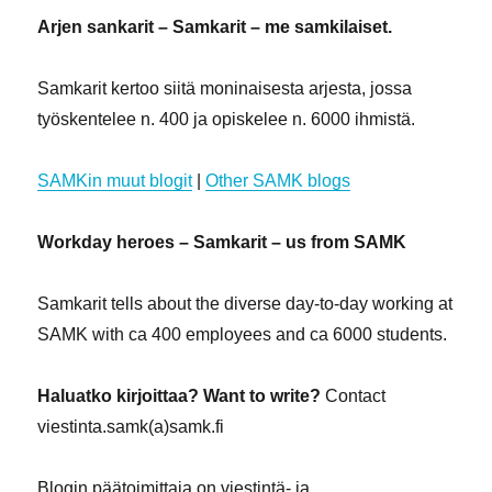
Arjen sankarit – Samkarit – me samkilaiset.
Samkarit kertoo siitä moninaisesta arjesta, jossa
työskentelee n. 400 ja opiskelee n. 6000 ihmistä.
SAMKin muut blogit
|
Other SAMK blogs
Workday heroes – Samkarit – us from SAMK
Samkarit tells about the diverse day-to-day working at
SAMK with ca 400 employees and ca 6000 students.
Haluatko kirjoittaa? Want to write?
Contact
viestinta.samk(a)samk.fi
Blogin päätoimittaja on viestintä- ja