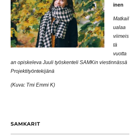
inen
Matkail
ualaa
viimeis
tä
vuotta
an opiskeleva Juuli työskenteli SAMKin viestinnässä
Projektityöntekijänä
(Kuva: Tmi Emmi K)
SAMKARIT