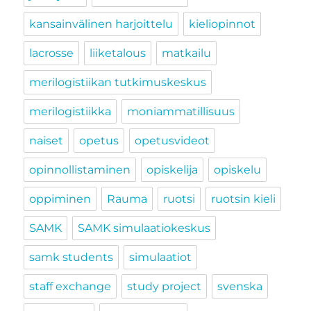
kansainvälinen harjoittelu
kieliopinnot
lacrosse
liiketalous
matkailu
merilogistiikan tutkimuskeskus
merilogistiikka
moniammatillisuus
naiset
opetus
opetusvideot
opinnollistaminen
opiskelija
opiskelu
oppiminen
Rauma
ruotsi
ruotsin kieli
SAMK
SAMK simulaatiokeskus
samk students
simulaatiot
staff exchange
study project
svenska