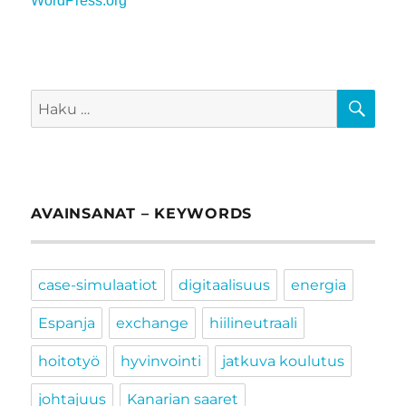
WordPress.org
HA
Etsi:
AVAINSANAT – KEYWORDS
case-simulaatiot
digitaalisuus
energia
Espanja
exchange
hiilineutraali
hoitotyö
hyvinvointi
jatkuva koulutus
johtajuus
Kanarian saaret