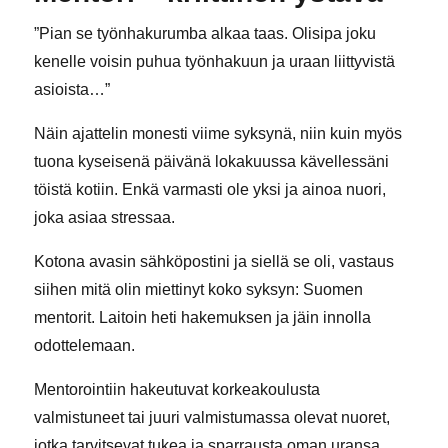
”Pian se työnhakurumba alkaa taas. Olisipa joku
kenelle voisin puhua työnhakuun ja uraan liittyvistä
asioista…”
Näin ajattelin monesti viime syksynä, niin kuin myös
tuona kyseisenä päivänä lokakuussa kävellessäni
töistä kotiin. Enkä varmasti ole yksi ja ainoa nuori,
joka asiaa stressaa.
Kotona avasin sähköpostini ja siellä se oli, vastaus
siihen mitä olin miettinyt koko syksyn: Suomen
mentorit. Laitoin heti hakemuksen ja jäin innolla
odottelemaan.
Mentorointiin hakeutuvat korkeakoulusta
valmistuneet tai juuri valmistumassa olevat nuoret,
jotka tarvitsevat tukea ja sparrausta oman uransa