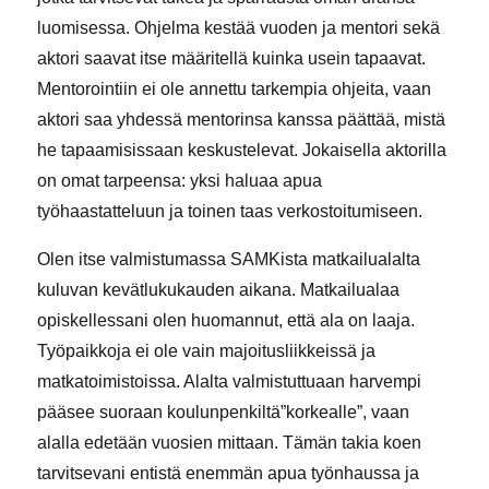
luomisessa. Ohjelma kestää vuoden ja mentori sekä
aktori saavat itse määritellä kuinka usein tapaavat.
Mentorointiin ei ole annettu tarkempia ohjeita, vaan
aktori saa yhdessä mentorinsa kanssa päättää, mistä
he tapaamisissaan keskustelevat. Jokaisella aktorilla
on omat tarpeensa: yksi haluaa apua
työhaastatteluun ja toinen taas verkostoitumiseen.
Olen itse valmistumassa SAMKista matkailualalta
kuluvan kevätlukukauden aikana. Matkailualaa
opiskellessani olen huomannut, että ala on laaja.
Työpaikkoja ei ole vain majoitusliikkeissä ja
matkatoimistoissa. Alalta valmistuttuaan harvempi
pääsee suoraan koulunpenkiltä”korkealle”, vaan
alalla edetään vuosien mittaan. Tämän takia koen
tarvitsevani entistä enemmän apua työnhaussa ja