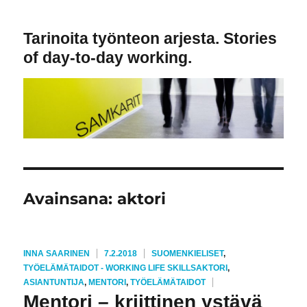
Tarinoita työnteon arjesta. Stories
of day-to-day working.
Avainsana:
aktori
KIRJOITTAJA
JULKAISTU
KATEGORIAT
INNA SAARINEN
7.2.2018
SUOMENKIELISET
,
AVAINSANAT
TYÖELÄMÄTAIDOT - WORKING LIFE SKILLS
AKTORI
,
ASIANTUNTIJA
,
MENTORI
,
TYÖELÄMÄTAIDOT
Mentori – kriittinen ystävä