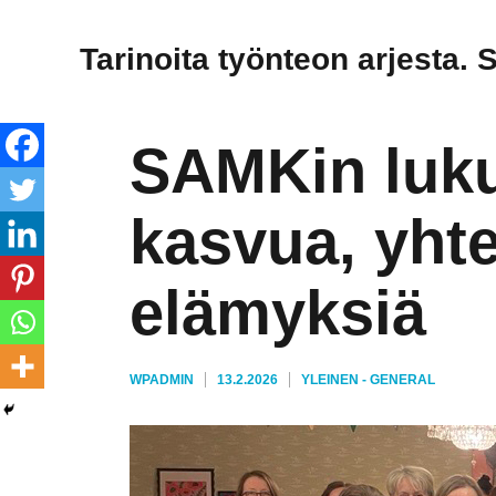
Tarinoita työnteon arjesta. 
SAMKin lukup
kasvua, yhte
elämyksiä
KIRJOITTAJA
JULKAISTU
KATEGORIAT
WPADMIN
13.2.2026
YLEINEN - GENERAL