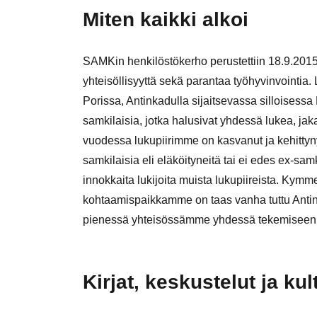
Miten kaikki alkoi
SAMKin henkilöstökerho perustettiin 18.9.2015 
yhteisöllisyyttä sekä parantaa työhyvinvointia.
Porissa, Antinkadulla sijaitsevassa silloisessa
samkilaisia, jotka halusivat yhdessä lukea, 
vuodessa lukupiirimme on kasvanut ja kehittyn
samkilaisia eli eläköityneitä tai ei edes ex-sa
innokkaita lukijoita muista lukupiireista. Ky
kohtaamispaikkamme on taas vanha tuttu Antink
pienessä yhteisössämme yhdessä tekemiseen, l
Kirjat, keskustelut ja kul