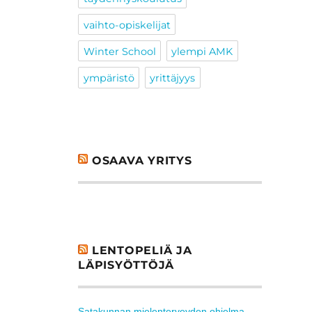
vaihto-opiskelijat
Winter School
ylempi AMK
ympäristö
yrittäjyys
OSAAVA YRITYS
LENTOPELIÄ JA
LÄPISYÖTTÖJÄ
Satakunnan mielenterveyden ohjelma