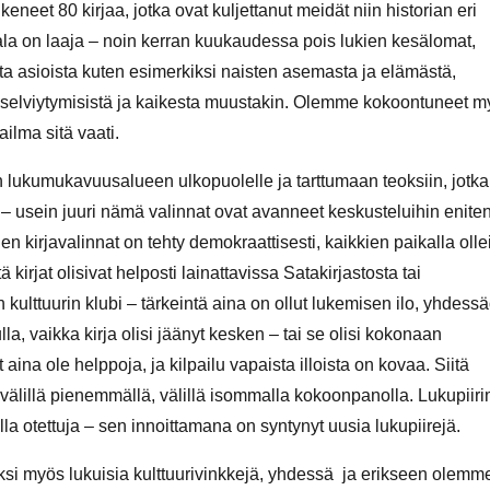
t 80 kirjaa, jotka ovat kuljettanut meidät niin historian eri
aala on laaja – noin kerran kuukaudessa pois lukien kesälomat,
ta asioista kuten esimerkiksi naisten asemasta ja elämästä,
ja selviytymisistä ja kaikesta muustakin. Olemme kokoontuneet 
ilma sitä vaati.
lukumukavuusalueen ulkopuolelle ja tarttumaan teoksiin, jotka
– usein juuri nämä valinnat ovat avanneet keskusteluihin enite
 kirjavalinnat on tehty demokraattisesti, kaikkien paikalla oll
 kirjat olisivat helposti lainattavissa Satakirjastosta tai
n kulttuurin klubi – tärkeintä aina on ollut lukemisen ilo, yhdess
la, vaikka kirja olisi jäänyt kesken – tai se olisi kokonaan
t aina ole helppoja, ja kilpailu vapaista illoista on kovaa. Siitä
älillä pienemmällä, välillä isommalla kokoonpanolla. Lukupii
lla otettuja – sen innoittamana on syntynyt uusia lukupiirejä.
si myös lukuisia kulttuurivinkkejä, yhdessä ja erikseen olemm