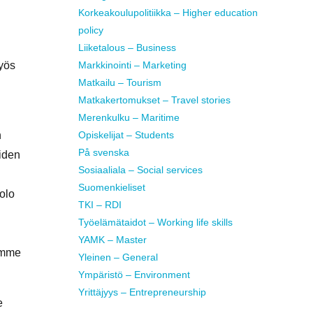
Korkeakoulupolitiikka – Higher education
policy
Liiketalous – Business
myös
Markkinointi – Marketing
Matkailu – Tourism
Matkakertomukset – Travel stories
Merenkulku – Maritime
n
Opiskelijat – Students
På svenska
eiden
Sosiaaliala – Social services
Suomenkieliset
äolo
TKI – RDI
Työelämätaidot – Working life skills
YAMK – Master
rimme
Yleinen – General
Ympäristö – Environment
Yrittäjyys – Entrepreneurship
e