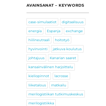
AVAINSANAT – KEYWORDS
case-simulaatiot
digitaalisuus
energia
Espanja
exchange
hiilineutraali
hoitotyö
hyvinvointi
jatkuva koulutus
johtajuus
Kanarian saaret
kansainvälinen harjoittelu
kieliopinnot
lacrosse
liiketalous
matkailu
merilogistiikan tutkimuskeskus
merilogistiikka