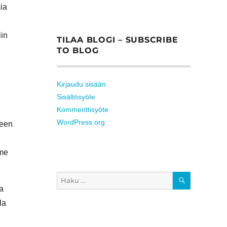
ia
iin
TILAA BLOGI – SUBSCRIBE
TO BLOG
Kirjaudu sisään
Sisältösyöte
Kommenttisyöte
WordPress.org
leen
mme
HAKU
Etsi:
ua
la