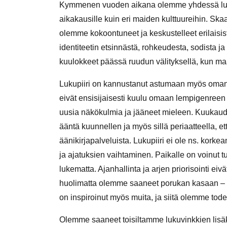
Kymmenen vuoden aikana olemme yhdessä lukenee
aikakausille kuin eri maiden kulttuureihin. Sk
olemme kokoontuneet ja keskustelleet erilaisis
identiteetin etsinnästä, rohkeudesta, sodista 
kuulokkeet päässä ruudun välityksellä, kun maa
Lukupiiri on kannustanut astumaan myös oman 
eivät ensisijaisesti kuulu omaan lempigenreen 
uusia näkökulmia ja jääneet mieleen. Kuukauden
ääntä kuunnellen ja myös sillä periaatteella, että
äänikirjapalveluista. Lukupiiri ei ole ns. korkea
ja ajatuksien vaihtaminen. Paikalle on voinut tul
lukematta. Ajanhallinta ja arjen priorisointi eivä
huolimatta olemme saaneet porukan kasaan – v
on inspiroinut myös muita, ja siitä olemme tode
Olemme saaneet toisiltamme lukuvinkkien lisäk