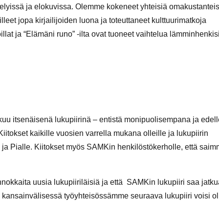
telyissä ja elokuvissa. Olemme kokeneet yhteisiä omakustanteis
leet jopa kirjailijoiden luona ja toteuttaneet kulttuurimatkoja
llat ja “Elämäni runo” -ilta ovat tuoneet vaihtelua lämminhenkis
kuu itsenäisenä lukupiirinä – entistä monipuolisempana ja edel
iitokset kaikille vuosien varrella mukana olleille ja lukupiirin
lle ja Pialle. Kiitokset myös SAMKin henkilöstökerholle, että sai
nokkaita uusia lukupiiriläisiä ja että SAMKin lukupiiri saa jatk
ei kansainvälisessä työyhteisössämme seuraava lukupiiri voisi ol