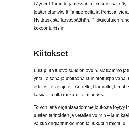
käyneet Turun kirjamessuilla, museoissa, näyt
teatterielämyksiä Tampereella ja Porissa, vierail
Hvitträskistä Tarvaspäähän. Pikkujoulujen runoi
kokoontumisiin.
Kiitokset
Lukupiirin tulevaisuus on avoin. Matkamme jat
yhtä iloisena ja uteliaana kuin aloituspäivänä. K
edellisille vetäjille – Annelle, Hannalle, Leila
kasvaa ja olla mukana toiminnassa.
Toivon, että organisaatiomme joukosta löytyy in
uusien tarinoiden ja vetäjien voimin – ja miks
vaikka englanninkielinen tai lukupiiri miehille.