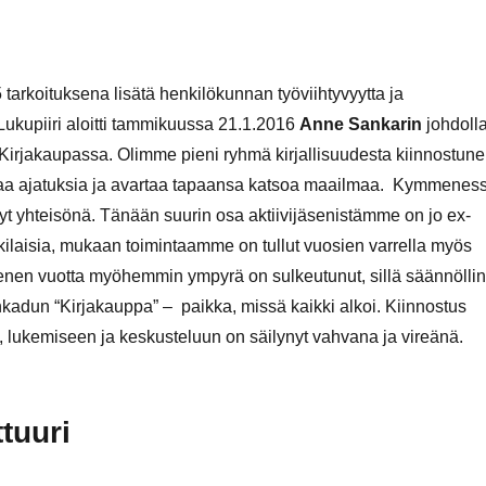
tarkoituksena lisätä henkilökunnan työviihtyvyytta ja
 Lukupiiri aloitti tammikuussa 21.1.2016
Anne Sankarin
johdoll
 Kirjakaupassa. Olimme pieni ryhmä kirjallisuudesta kiinnostune
jakaa ajatuksia ja avartaa tapaansa katsoa maailmaa. Kymmenes
yt yhteisönä. Tänään suurin osa aktiivijäsenistämme on jo ex-
mkilaisia, mukaan toimintaamme on tullut vuosien varrella myös
mmenen vuotta myöhemmin ympyrä on sulkeutunut, sillä säännölli
adun “Kirjakauppa” – paikka, missä kaikki alkoi. Kiinnostus
ukemiseen ja keskusteluun on säilynyt vahvana ja vireänä.
ttuuri