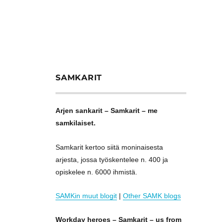
SAMKARIT
Arjen sankarit – Samkarit – me
samkilaiset.
Samkarit kertoo siitä moninaisesta
arjesta, jossa työskentelee n. 400 ja
opiskelee n. 6000 ihmistä.
SAMKin muut blogit
|
Other SAMK blogs
Workday heroes – Samkarit – us from