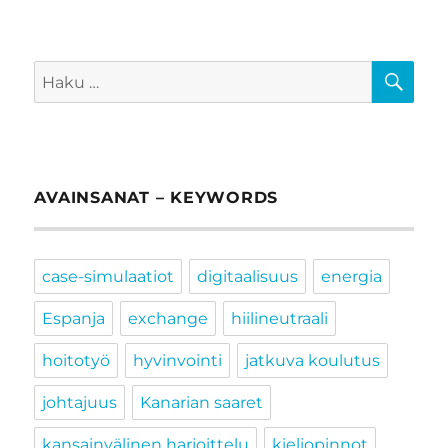
HA
Etsi:
AVAINSANAT – KEYWORDS
case-simulaatiot
digitaalisuus
energia
Espanja
exchange
hiilineutraali
hoitotyö
hyvinvointi
jatkuva koulutus
johtajuus
Kanarian saaret
kansainvälinen harjoittelu
kieliopinnot