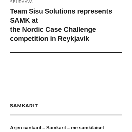
SEURAAVA
Team Sisu Solutions represents
Seuraava
artikkeli:
SAMK at
the Nordic Case Challenge
competition in Reykjavík
SAMKARIT
Arjen sankarit – Samkarit – me samkilaiset.