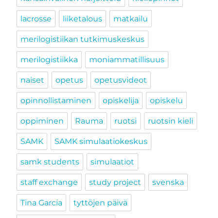
lacrosse
liiketalous
matkailu
merilogistiikan tutkimuskeskus
merilogistiikka
moniammatillisuus
naiset
opetus
opetusvideot
opinnollistaminen
opiskelija
opiskelu
oppiminen
Rauma
ruotsi
ruotsin kieli
SAMK
SAMK simulaatiokeskus
samk students
simulaatiot
staff exchange
study project
svenska
Tina Garcia
tyttöjen päivä