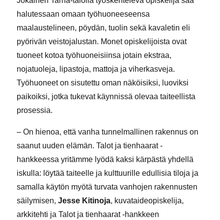
Jokainen Tarna-talolla työskentelevä opiskelija saa
halutessaan omaan työhuoneeseensa
maalaustelineen, pöydän, tuolin sekä kavaletin eli
pyörivän veistojalustan. Monet opiskelijoista ovat
tuoneet kotoa työhuoneisiinsa jotain ekstraa,
nojatuoleja, lipastoja, mattoja ja viherkasveja.
Työhuoneet on sisutettu oman näköisiksi, luoviksi
paikoiksi, jotka tukevat käynnissä olevaa taiteellista
prosessia.
– On hienoa, että vanha tunnelmallinen rakennus on
saanut uuden elämän. Talot ja tienhaarat -
hankkeessa yritämme lyödä kaksi kärpästä yhdellä
iskulla: löytää taiteelle ja kulttuurille edullisia tiloja ja
samalla käytön myötä turvata vanhojen rakennusten
säilymisen,
Jesse Kitinoja
, kuvataideopiskelija,
arkkitehti ja Talot ja tienhaarat -hankkeen