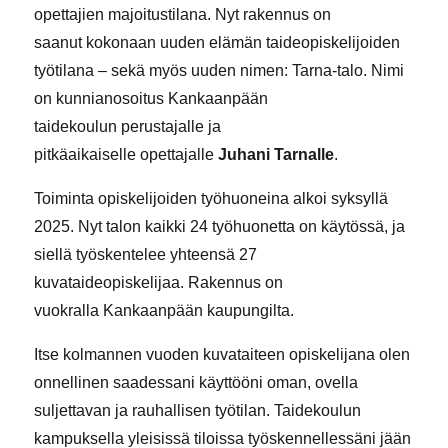
opettajien majoitustilana. Nyt rakennus on
saanut kokonaan uuden elämän taideopiskelijoiden
työtilana – sekä myös uuden nimen: Tarna-talo. Nimi
on kunnianosoitus Kankaanpään
taidekoulun perustajalle ja
pitkäaikaiselle opettajalle
Juhani Tarnalle
.
Toiminta opiskelijoiden työhuoneina alkoi syksyllä
2025. Nyt talon kaikki 24 työhuonetta on käytössä, ja
siellä työskentelee yhteensä 27
kuvataideopiskelijaa. Rakennus on
vuokralla Kankaanpään kaupungilta.
Itse kolmannen vuoden kuvataiteen opiskelijana olen
onnellinen saadessani käyttööni oman, ovella
suljettavan ja rauhallisen työtilan. Taidekoulun
kampuksella yleisissä tiloissa työskennellessäni jään