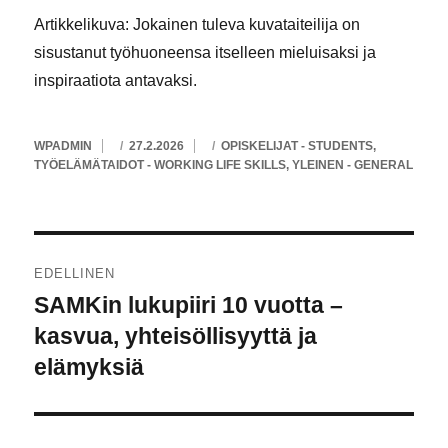
Artikkelikuva: Jokainen tuleva kuvataiteilija on
sisustanut työhuoneensa itselleen mieluisaksi ja
inspiraatiota antavaksi.
KIRJOITTAJA
JULKAISTU
KATEGORIAT
WPADMIN
27.2.2026
OPISKELIJAT - STUDENTS
,
TYÖELÄMÄTAIDOT - WORKING LIFE SKILLS
,
YLEINEN - GENERAL
Artikkelien
EDELLINEN
selaus
SAMKin lukupiiri 10 vuotta –
Edellinen
artikkeli:
kasvua, yhteisöllisyyttä ja
elämyksiä