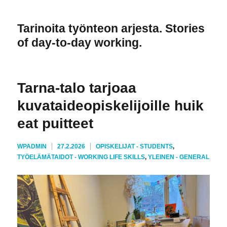
Tarinoita työnteon arjesta. Stories
of day-to-day working.
Tarna-talo tarjoaa
kuvataideopiskelijoille huik
eat puitteet
KIRJOITTAJA
JULKAISTU
KATEGORIAT
WPADMIN
27.2.2026
OPISKELIJAT - STUDENTS
,
TYÖELÄMÄTAIDOT - WORKING LIFE SKILLS
,
YLEINEN - GENERAL