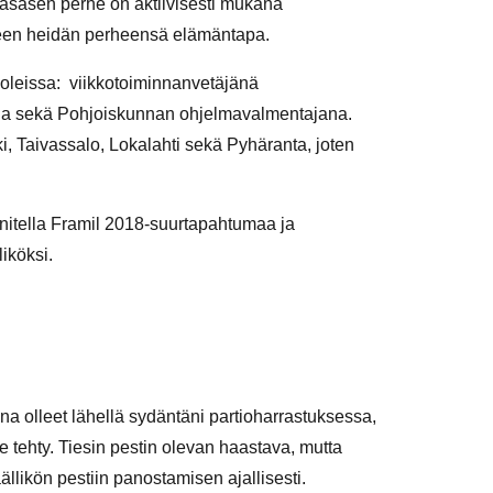
Räsäsen perhe on aktiivisesti mukana
lleen heidän perheensä elämäntapa.
oleissa: viikkotoiminnanvetäjänä
na sekä Pohjoiskunnan ohjelmavalmentajana.
, Taivassalo, Lokalahti sekä Pyhäranta, joten
nitella Framil 2018-suurtapahtumaa ja
iköksi.
na olleet lähellä sydäntäni partioharrastuksessa,
e tehty. Tiesin pestin olevan haastava, mutta
likön pestiin panostamisen ajallisesti.