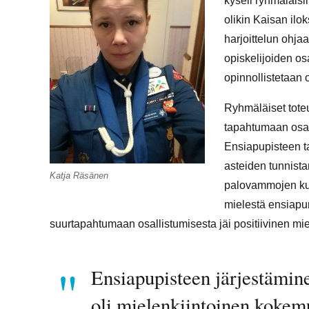
kyseli ryhmäläisil
olikin Kaisan ilo
harjoittelun ohj
opiskelijoiden o
opinnollistetaan o
Ryhmäläiset toteu
tapahtumaan osall
Ensiapupisteen t
asteiden tunnista
Katja Räsänen
palovammojen ku
mielestä ensiapur
suurtapahtumaan osallistumisesta jäi positiivinen mie
Ensiapupisteen järjestämin
oli mielenkiintoinen kokem