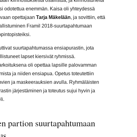
tään kiinnostuksesta osallistua, ja kiinnostuneita
ksi odotettua enemmän. Kaisa oli yhteydessä
aavaan opettajaan
Tarja Mäkelään
, ja sovittiin, että
sallistuminen Framil 2018-suurtapahtumaan
pintopisteiksi.
ttivat suurtapahtumassa ensiapurastin, jota
istuneet lapset kiersivät ryhmissä.
arkoituksena oli opettaa lapsille palovamman
mista ja niiden ensiapua. Opetus toteutettiin
vien ja maskeerauksien avulla. Ryhmäläisten
astin järjestäminen ja toteutus sujui hyvin ja
li.
en partion suurtapahtumaan
us.