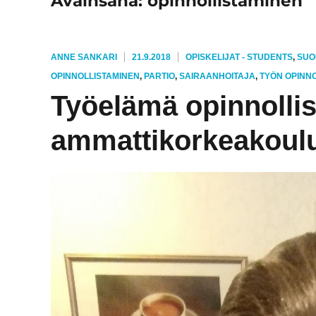
Avainsana:
opinnollistaminen
KIRJOITTAJA
JULKAISTU
KATEGORIAT
ANNE SANKARI
21.9.2018
OPISKELIJAT - STUDENTS
,
SUO
AVAINSANAT
OPINNOLLISTAMINEN
,
PARTIO
,
SAIRAANHOITAJA
,
TYÖN OPINN
Työelämä opinnolli
ammattikorkeakoul