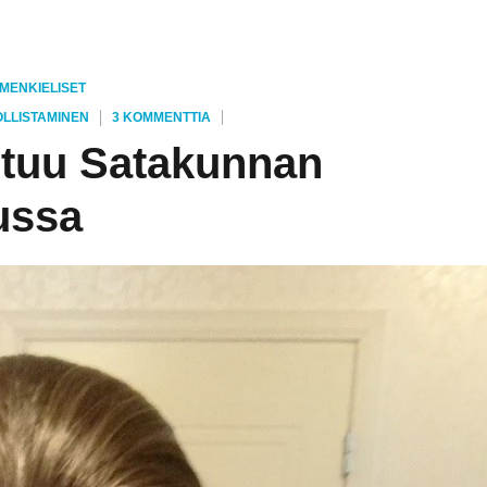
MENKIELISET
ARTIKKELIIN
OLLISTAMINEN
3 KOMMENTTIA
TYÖELÄMÄ
stuu Satakunnan
OPINNOLLISTUU
SATAKUNNAN
ussa
AMMATTIKORKEAKOULUSSA