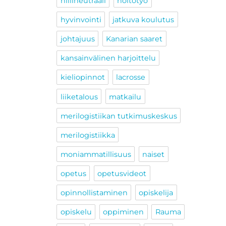
hiilineutraali
hoitotyö
hyvinvointi
jatkuva koulutus
johtajuus
Kanarian saaret
kansainvälinen harjoittelu
kieliopinnot
lacrosse
liiketalous
matkailu
merilogistiikan tutkimuskeskus
merilogistiikka
moniammatillisuus
naiset
opetus
opetusvideot
opinnollistaminen
opiskelija
opiskelu
oppiminen
Rauma