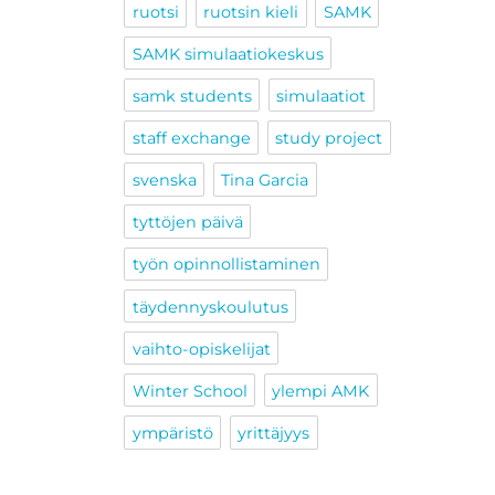
ruotsi
ruotsin kieli
SAMK
SAMK simulaatiokeskus
samk students
simulaatiot
staff exchange
study project
svenska
Tina Garcia
tyttöjen päivä
työn opinnollistaminen
täydennyskoulutus
vaihto-opiskelijat
Winter School
ylempi AMK
ympäristö
yrittäjyys