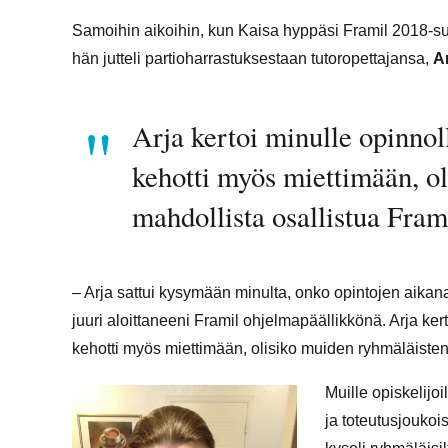
Samoihin aikoihin, kun Kaisa hyppäsi Framil 2018-s
hän jutteli partioharrastuksestaan tutoropettajansa,
A
Arja kertoi minulle opinnol
kehotti myös miettimään, o
mahdollista osallistua Fram
– Arja sattui kysymään minulta, onko opintojen aikana 
juuri aloittaneeni Framil ohjelmapäällikkönä. Arja ke
kehotti myös miettimään, olisiko muiden ryhmäläisten 
Muille opiskelijo
ja toteutusjoukoi