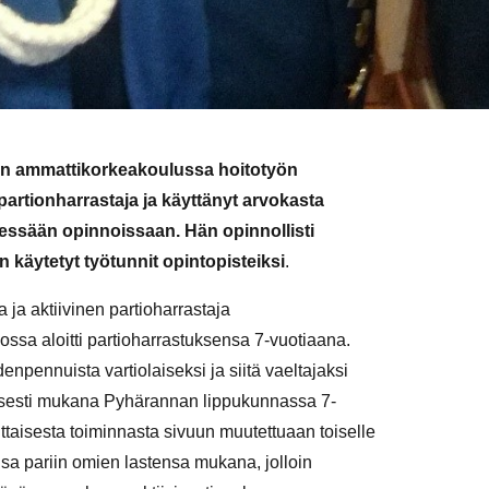
an ammattikorkeakoulussa hoitotyön
artionharrastaja ja käyttänyt arvokasta
ssään opinnoissaan. Hän opinnollisti
 käytetyt työtunnit opintopisteiksi
.
ja aktiivinen partioharrastaja
ssa aloitti partioharrastuksensa 7-vuotiaana.
npennuista vartiolaiseksi ja siitä vaeltajaksi
visesti mukana Pyhärannan lippukunnassa 7-
ittaisesta toiminnasta sivuun muutettuaan toiselle
a pariin omien lastensa mukana, jolloin