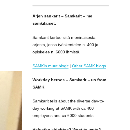
Arjen sankarit – Samkarit – me
samkilaiset.
Samkarit kertoo siitä moninaisesta
arjesta, jossa työskentelee n. 400 ja
opiskelee n. 6000 ihmistä.
SAMKin muut blogit
|
Other SAMK blogs
Workday heroes – Samkarit – us from
SAMK
Samkarit tells about the diverse day-to-
day working at SAMK with ca 400
employees and ca 6000 students.
Haluatko kirjoittaa? Want to write?