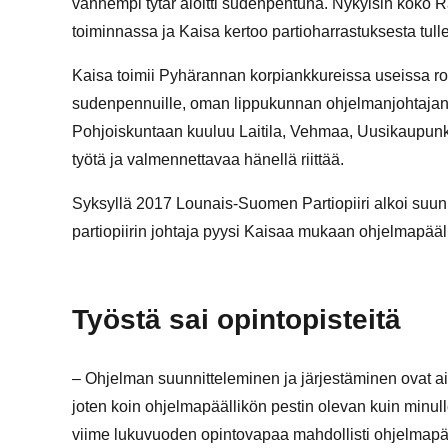
vanhempi tytär aloitti sudenpentuna. Nykyisin koko 
toiminnassa ja Kaisa kertoo partioharrastuksesta tu
Kaisa toimii Pyhärannan korpiankkureissa useissa ro
sudenpennuille, oman lippukunnan ohjelmanjohtaja
Pohjoiskuntaan kuuluu Laitila, Vehmaa, Uusikaupunki
työtä ja valmennettavaa hänellä riittää.
Syksyllä 2017 Lounais-Suomen Partiopiiri alkoi suun
partiopiirin johtaja pyysi Kaisaa mukaan ohjelmapääll
Työstä sai opintopisteitä
– Ohjelman suunnitteleminen ja järjestäminen ovat ai
joten koin ohjelmapäällikön pestin olevan kuin minull
viime lukuvuoden opintovapaa mahdollisti ohjelmapääl