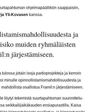
uurtapahtuman ohjelmapäällikön saappaisiin,
rja Yli-Kovasen
kanssa.
listamismahdollisuudesta ja
lisiko muiden ryhmäläisten
il:n järjestämiseen.
tulossa jotain isoja partioprojekteja ja kerroin
rtoi minulle opinnollistamismahdollisuudesta ja
mahdollista osallistua Framil:n järjestämiseen.
ille löytyi tekemistä suurtapahtuman suunnittelu-
ssa seikkailijaikäkauden ensiapurastilla. Kaisa