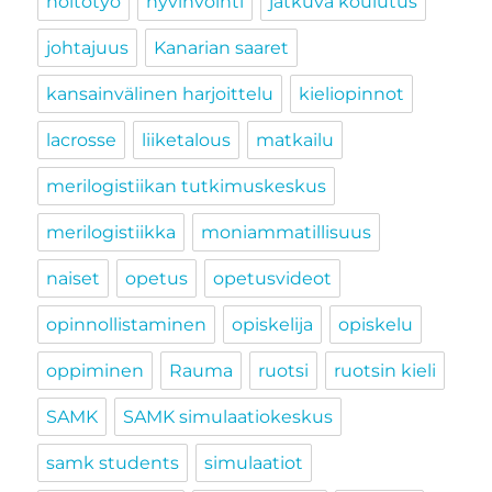
hoitotyö
hyvinvointi
jatkuva koulutus
johtajuus
Kanarian saaret
kansainvälinen harjoittelu
kieliopinnot
lacrosse
liiketalous
matkailu
merilogistiikan tutkimuskeskus
merilogistiikka
moniammatillisuus
naiset
opetus
opetusvideot
opinnollistaminen
opiskelija
opiskelu
oppiminen
Rauma
ruotsi
ruotsin kieli
SAMK
SAMK simulaatiokeskus
samk students
simulaatiot