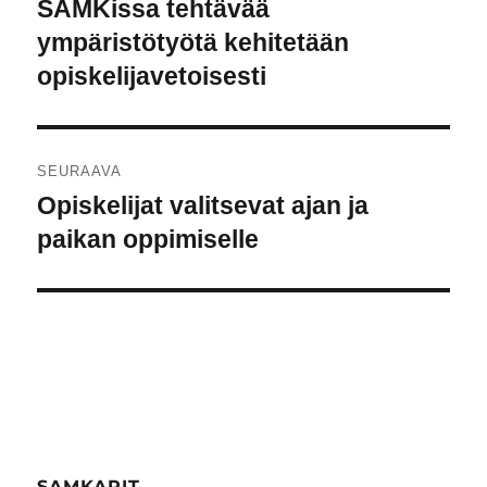
selaus
SAMKissa tehtävää
Edellinen
artikkeli:
ympäristötyötä kehitetään
opiskelijavetoisesti
SEURAAVA
Opiskelijat valitsevat ajan ja
Seuraava
artikkeli:
paikan oppimiselle
SAMKARIT