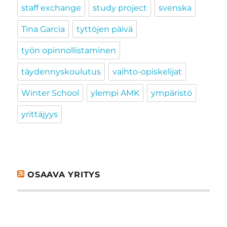
staff exchange
study project
svenska
Tina Garcia
tyttöjen päivä
työn opinnollistaminen
täydennyskoulutus
vaihto-opiskelijat
Winter School
ylempi AMK
ympäristö
yrittäjyys
OSAAVA YRITYS