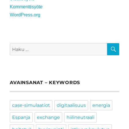
Kommenttisyöte
WordPress.org
HA
Etsi:
AVAINSANAT – KEYWORDS
case-simulaatiot
digitaalisuus
energia
Espanja
exchange
hiilineutraali