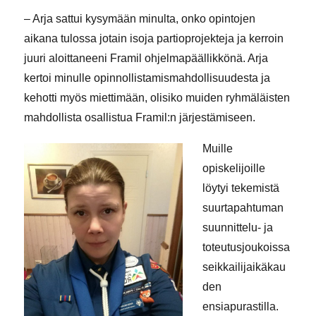
– Arja sattui kysymään minulta, onko opintojen
aikana tulossa jotain isoja partioprojekteja ja kerroin
juuri aloittaneeni Framil ohjelmapäällikkönä. Arja
kertoi minulle opinnollistamismahdollisuudesta ja
kehotti myös miettimään, olisiko muiden ryhmäläisten
mahdollista osallistua Framil:n järjestämiseen.
Muille
opiskelijoille
löytyi tekemistä
suurtapahtuman
suunnittelu- ja
toteutusjoukoissa
seikkailijaikäkau
den
ensiapurastilla.