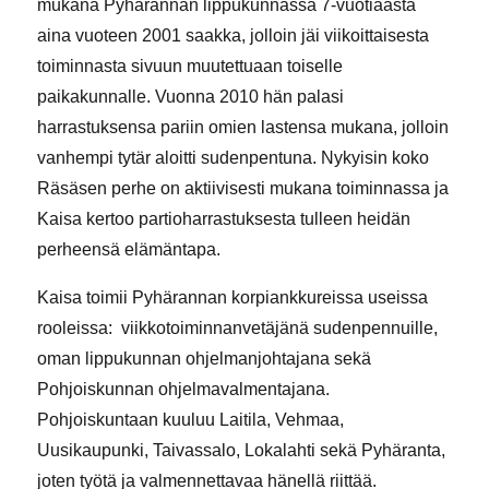
mukana Pyhärannan lippukunnassa 7-vuotiaasta
aina vuoteen 2001 saakka, jolloin jäi viikoittaisesta
toiminnasta sivuun muutettuaan toiselle
paikakunnalle. Vuonna 2010 hän palasi
harrastuksensa pariin omien lastensa mukana, jolloin
vanhempi tytär aloitti sudenpentuna. Nykyisin koko
Räsäsen perhe on aktiivisesti mukana toiminnassa ja
Kaisa kertoo partioharrastuksesta tulleen heidän
perheensä elämäntapa.
Kaisa toimii Pyhärannan korpiankkureissa useissa
rooleissa: viikkotoiminnanvetäjänä sudenpennuille,
oman lippukunnan ohjelmanjohtajana sekä
Pohjoiskunnan ohjelmavalmentajana.
Pohjoiskuntaan kuuluu Laitila, Vehmaa,
Uusikaupunki, Taivassalo, Lokalahti sekä Pyhäranta,
joten työtä ja valmennettavaa hänellä riittää.