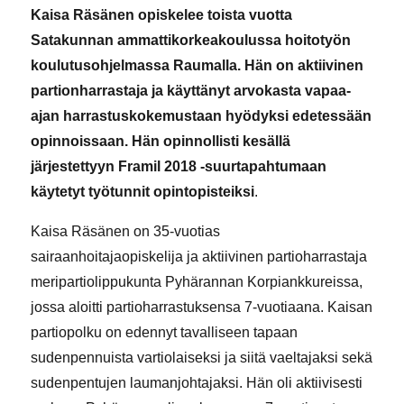
Kaisa Räsänen opiskelee toista vuotta
Satakunnan ammattikorkeakoulussa hoitotyön
koulutusohjelmassa Raumalla. Hän on aktiivinen
partionharrastaja ja käyttänyt arvokasta vapaa-
ajan harrastuskokemustaan hyödyksi edetessään
opinnoissaan. Hän opinnollisti kesällä
järjestettyyn Framil 2018 -suurtapahtumaan
käytetyt työtunnit opintopisteiksi
.
Kaisa Räsänen on 35-vuotias
sairaanhoitajaopiskelija ja aktiivinen partioharrastaja
meripartiolippukunta Pyhärannan Korpiankkureissa,
jossa aloitti partioharrastuksensa 7-vuotiaana. Kaisan
partiopolku on edennyt tavalliseen tapaan
sudenpennuista vartiolaiseksi ja siitä vaeltajaksi sekä
sudenpentujen laumanjohtajaksi. Hän oli aktiivisesti