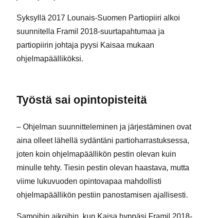
Syksyllä 2017 Lounais-Suomen Partiopiiri alkoi
suunnitella Framil 2018-suurtapahtumaa ja
partiopiirin johtaja pyysi Kaisaa mukaan
ohjelmapäälliköksi.
Työstä sai opintopisteitä
– Ohjelman suunnitteleminen ja järjestäminen ovat
aina olleet lähellä sydäntäni partioharrastuksessa,
joten koin ohjelmapäällikön pestin olevan kuin
minulle tehty. Tiesin pestin olevan haastava, mutta
viime lukuvuoden opintovapaa mahdollisti
ohjelmapäällikön pestiin panostamisen ajallisesti.
Samoihin aikoihin, kun Kaisa hyppäsi Framil 2018-