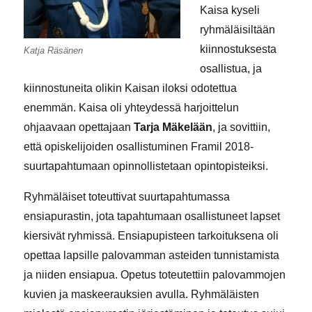
Kaisa kyseli
ryhmäläisiltään
kiinnostuksesta
Katja Räsänen
osallistua, ja
kiinnostuneita olikin Kaisan iloksi odotettua
enemmän. Kaisa oli yhteydessä harjoittelun
ohjaavaan opettajaan
Tarja Mäkelään
, ja sovittiin,
että opiskelijoiden osallistuminen Framil 2018-
suurtapahtumaan opinnollistetaan opintopisteiksi.
Ryhmäläiset toteuttivat suurtapahtumassa
ensiapurastin, jota tapahtumaan osallistuneet lapset
kiersivät ryhmissä. Ensiapupisteen tarkoituksena oli
opettaa lapsille palovamman asteiden tunnistamista
ja niiden ensiapua. Opetus toteutettiin palovammojen
kuvien ja maskeerauksien avulla. Ryhmäläisten