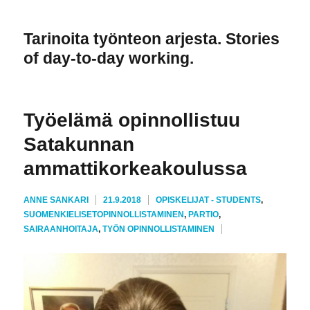
Tarinoita työnteon arjesta. Stories
of day-to-day working.
Työelämä opinnollistuu
Satakunnan
ammattikorkeakoulussa
KIRJOITTAJA
JULKAISTU
KATEGORIAT
ANNE SANKARI
21.9.2018
OPISKELIJAT - STUDENTS
,
AVAINSANAT
SUOMENKIELISET
OPINNOLLISTAMINEN
,
PARTIO
,
SAIRAANHOITAJA
,
TYÖN OPINNOLLISTAMINEN