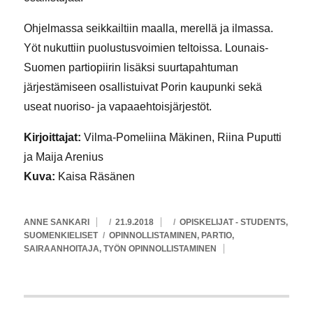
Ohjelmassa seikkailtiin maalla, merellä ja ilmassa.
Yöt nukuttiin puolustusvoimien teltoissa. Lounais-
Suomen partiopiirin lisäksi suurtapahtuman
järjestämiseen osallistuivat Porin kaupunki sekä
useat nuoriso- ja vapaaehtoisjärjestöt.
Kirjoittajat:
Vilma-Pomeliina Mäkinen, Riina Puputti
ja Maija Arenius
Kuva:
Kaisa Räsänen
KIRJOITTAJA
JULKAISTU
KATEGORIAT
ANNE SANKARI
21.9.2018
OPISKELIJAT - STUDENTS
,
AVAINSANAT
SUOMENKIELISET
OPINNOLLISTAMINEN
,
PARTIO
,
SAIRAANHOITAJA
,
TYÖN OPINNOLLISTAMINEN