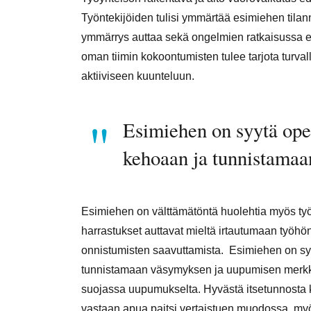
Työntekijöiden tulisi ymmärtää esimiehen tilann
ymmärrys auttaa sekä ongelmien ratkaisussa e
oman tiimin kokoontumisten tulee tarjota turva
aktiiviseen kuunteluun.
Esimiehen on syytä ope
kehoaan ja tunnistama
Esimiehen on välttämätöntä huolehtia myös työ
harrastukset auttavat mieltä irtautumaan työhön
onnistumisten saavuttamista. Esimiehen on sy
tunnistamaan väsymyksen ja uupumisen merkk
suojassa uupumukselta. Hyvästä itsetunnosta 
vastaan apua paitsi vertaistuen muodossa, myö