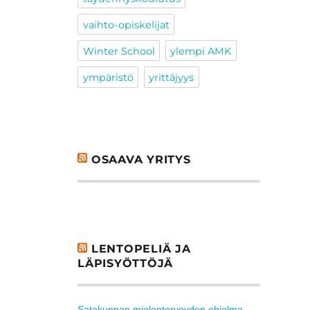
vaihto-opiskelijat
Winter School
ylempi AMK
ympäristö
yrittäjyys
OSAAVA YRITYS
LENTOPELIÄ JA
LÄPISYÖTTÖJÄ
Satakunnan mielenterveyden ohjelma