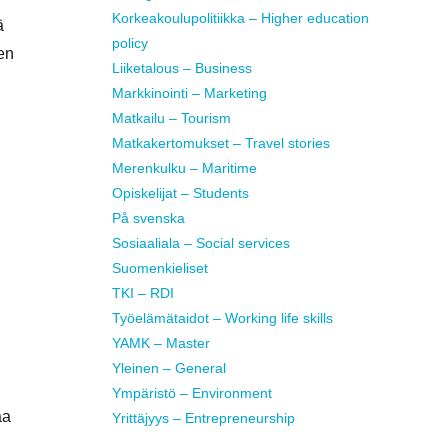
Korkeakoulupolitiikka – Higher education
ä
policy
en
Liiketalous – Business
Markkinointi – Marketing
Matkailu – Tourism
Matkakertomukset – Travel stories
Merenkulku – Maritime
Opiskelijat – Students
På svenska
Sosiaaliala – Social services
Suomenkieliset
TKI – RDI
Työelämätaidot – Working life skills
YAMK – Master
Yleinen – General
Ympäristö – Environment
aa
Yrittäjyys – Entrepreneurship