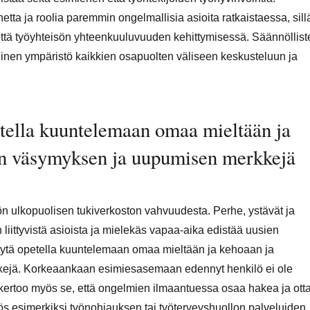
etta ja roolia paremmin ongelmallisia asioita ratkaistaessa, sill
ttä työyhteisön yhteenkuuluvuuden kehittymisessä. Säännöllist
llinen ympäristö kaikkien osapuolten väliseen keskusteluun ja
tella kuuntelemaan omaa mieltään ja
an väsymyksen ja uupumisen merkkejä
n ulkopuolisen tukiverkoston vahvuudesta. Perhe, ystävät ja
 liittyvistä asioista ja mielekäs vapaa-aika edistää uusien
ytä opetella kuuntelemaan omaa mieltään ja kehoaan ja
ejä. Korkeaankaan esimiesasemaan edennyt henkilö ei ole
kertoo myös se, että ongelmien ilmaantuessa osaa hakea ja ott
s esimerkiksi työnohjauksen tai työterveyshuollon palveluiden