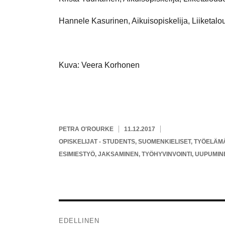
Hannele Kasurinen, Aikuisopiskelija, Liiketal
Kuva: Veera Korhonen
KIRJOITTAJA
JULKAISTU
PETRA O'ROURKE
11.12.2017
KATEGORIAT
OPISKELIJAT - STUDENTS
,
SUOMENKIELISET
,
TYÖELÄMÄ
AVAINSANAT
ESIMIESTYÖ
,
JAKSAMINEN
,
TYÖHYVINVOINTI
,
UUPUMIN
Artikkelien
EDELLINEN