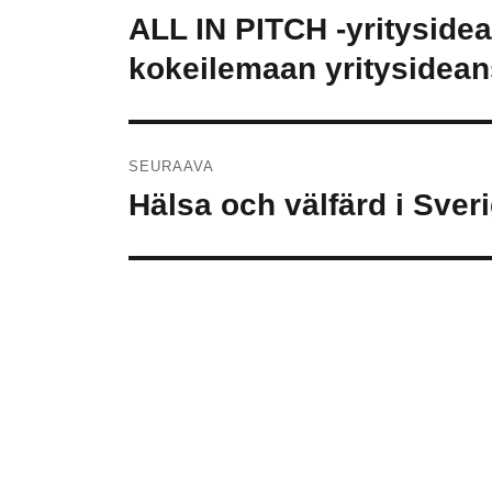
selaus
ALL IN PITCH -yritysidea
Edellinen
artikkeli:
kokeilemaan yritysidean
SEURAAVA
Hälsa och välfärd i Sver
Seuraava
artikkeli: