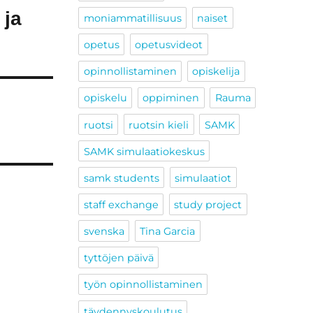
 ja
moniammatillisuus
naiset
opetus
opetusvideot
opinnollistaminen
opiskelija
opiskelu
oppiminen
Rauma
ruotsi
ruotsin kieli
SAMK
SAMK simulaatiokeskus
samk students
simulaatiot
staff exchange
study project
svenska
Tina Garcia
tyttöjen päivä
työn opinnollistaminen
täydennyskoulutus