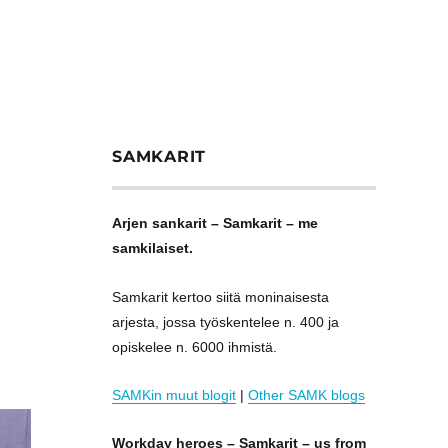
SAMKARIT
Arjen sankarit – Samkarit – me
samkilaiset.
Samkarit kertoo siitä moninaisesta
arjesta, jossa työskentelee n. 400 ja
opiskelee n. 6000 ihmistä.
SAMKin muut blogit
|
Other SAMK blogs
Workday heroes – Samkarit – us from