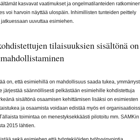
ältämät kasvavat vaatimukset ja ongelmatilanteiden ratkomine
ies voi harvoin näyttää ulospäin. Inhimillisten tunteiden peittely
n jatkuessaan uuvuttaa esimiehen.
ohdistettujen tilaisuuksien sisältönä on
n mahdollistaminen
ää on, että esimiehillä on mahdollisuus saada tukea, ymmärryst
e järjestää säännöllisesti pelkästään esimiehille kohdistettuja
tärkeänä sisältönä osaamisen kehittämisen lisäksi on esimiesten
taistukea ja osaamista voidaan edistää myös eri organisaatiois
 Tällaista toimintaa on menestyksekkäästi pilotoitu mm. SAMKin
a 2015 lähtien.
istää sekä esimiehen että työntekijöiden työhyvinvointia.