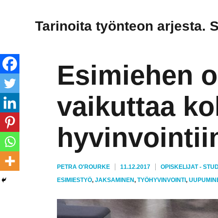
Tarinoita työnteon arjesta. 
Esimiehen o
vaikuttaa k
hyvinvointii
KIRJOITTAJA
JULKAISTU
KATEGORIAT
PETRA O'ROURKE
11.12.2017
OPISKELIJAT - STU
AVAINSANAT
ESIMIESTYÖ
,
JAKSAMINEN
,
TYÖHYVINVOINTI
,
UUPUMIN