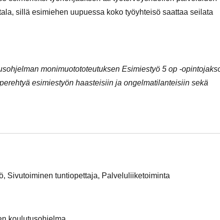
ala, sillä esimiehen uupuessa koko työyhteisö saattaa seilata
lutusohjelman monimuotototeutuksen Esimiestyö 5 op -opintojaks
 perehtyä esimiestyön haasteisiin ja ongelmatilanteisiin sekä
, Sivutoiminen tuntiopettaja, Palveluliiketoiminta
den koulutusohjelma