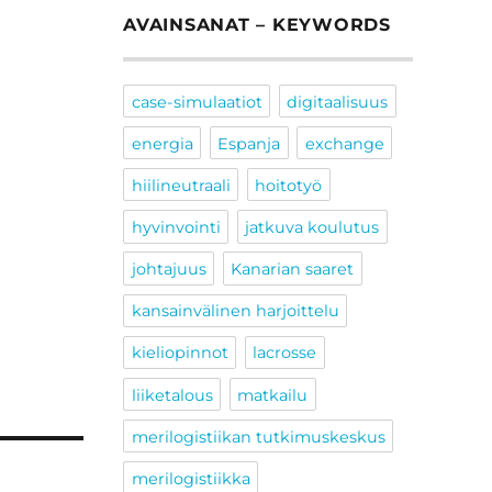
AVAINSANAT – KEYWORDS
case-simulaatiot
digitaalisuus
energia
Espanja
exchange
hiilineutraali
hoitotyö
hyvinvointi
jatkuva koulutus
johtajuus
Kanarian saaret
kansainvälinen harjoittelu
kieliopinnot
lacrosse
liiketalous
matkailu
merilogistiikan tutkimuskeskus
merilogistiikka