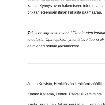
kautta. Kynnys avun hakemiseen tulee olla mat
pitkään eteenpäin ilman kirkasta päämäärää.
Teksti on kirjoitettu osana Liiketalouden kou
toteutusta. Opintojakson yhtenä tavoitteena oli
esimiehen omaan jaksamiseen.
Jonna Koivisto, Henkilöstön kehittämispäällikkö
Kimmo Kallama, Lehtori, Palveluliiketoiminta
Krista Tuunainen, Aikuisopiskelija, Liiketalou