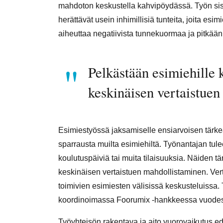
mahdoton keskustella kahvipöydässä. Työn sis
herättävät usein inhimillisiä tunteita, joita esim
aiheuttaa negatiivista tunnekuormaa ja pitkää
Pelkästään esimiehille k
keskinäisen vertaistue
Esimiestyössä jaksamiselle ensiarvoisen tärke
sparrausta muilta esimiehiltä. Työnantajan tule
koulutuspäiviä tai muita tilaisuuksia. Näiden 
keskinäisen vertaistuen mahdollistaminen. Ver
toimivien esimiesten välisissä keskusteluissa.
koordinoimassa Foorumix -hankkeessa vuodest
Työyhteisön rakentava ja aito vuorovaikutus ed