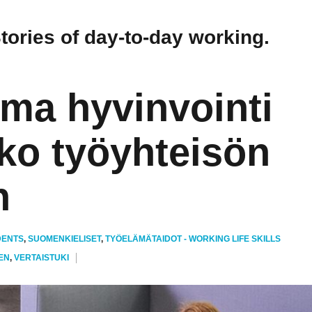
Stories of day-to-day working.
ma hyvinvointi
oko työyhteisön
n
DENTS
,
SUOMENKIELISET
,
TYÖELÄMÄTAIDOT - WORKING LIFE SKILLS
EN
,
VERTAISTUKI